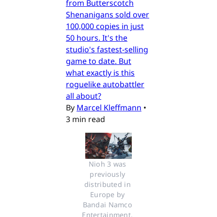
from Butterscotch
Shenanigans sold over
100,000 copies in just
50 hours. It's the
studio's fastest-selling
game to date. But
what exactly is this
roguelike autobattler
all about?
By
Marcel Kleffmann
•
3 min read
Nioh 3 was 
previously 
distributed in 
Europe by 
Bandai Namco 
Entertainment. 