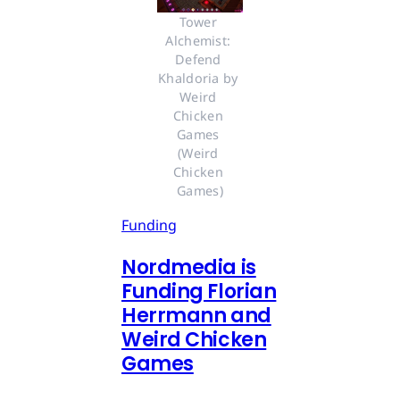
Tower 
Alchemist: 
Defend 
Khaldoria by 
Weird 
Chicken 
Games 
(Weird 
Chicken 
Games)
Funding
Nordmedia is
Funding Florian
Herrmann and
Weird Chicken
Games