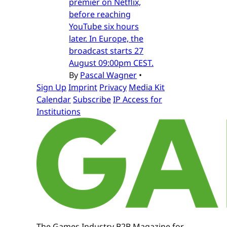
premier on Netflix,
before reaching
YouTube six hours
later. In Europe, the
broadcast starts 27
August 09:00pm CEST.
By
Pascal Wagner
•
Sign Up
Imprint
Privacy
Media Kit
Calendar
Subscribe
IP Access for
Institutions
The Games Industry B2B Magazine for