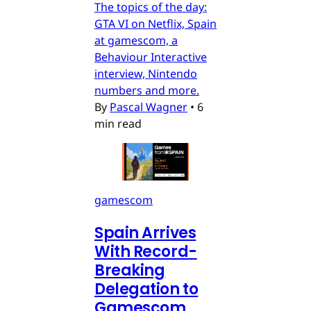
The topics of the day:
GTA VI on Netflix, Spain
at gamescom, a
Behaviour Interactive
interview, Nintendo
numbers and more.
By
Pascal Wagner
•
6
min read
gamescom
Spain Arrives
With Record-
Breaking
Delegation to
Gamescom