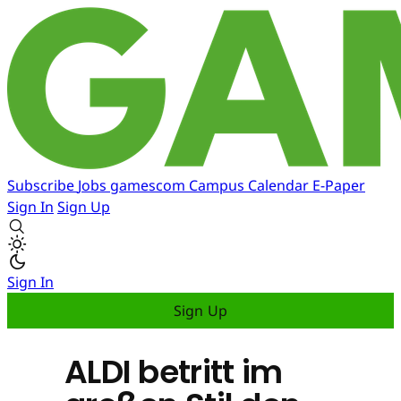
Subscribe
Jobs
gamescom
Campus
Calendar
E-Paper
Sign In
Sign Up
Sign In
Sign Up
ALDI betritt im