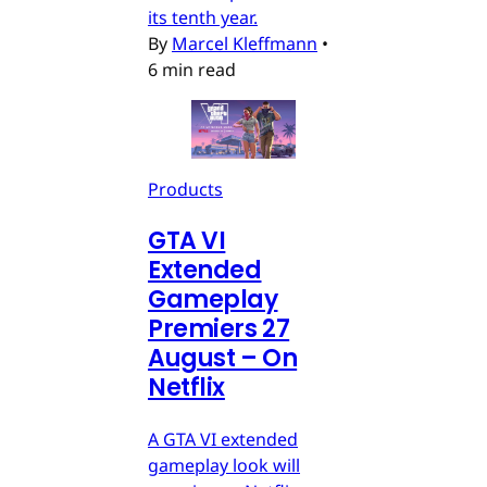
its tenth year.
By
Marcel Kleffmann
•
6 min read
Products
GTA VI
Extended
Gameplay
Premiers 27
August – On
Netflix
A GTA VI extended
gameplay look will