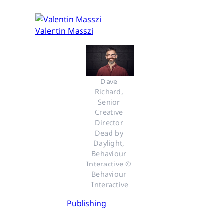
Valentin Masszi
Dave 
Richard, 
Senior 
Creative 
Director 
Dead by 
Daylight, 
Behaviour 
Interactive © 
Behaviour 
Interactive
Publishing