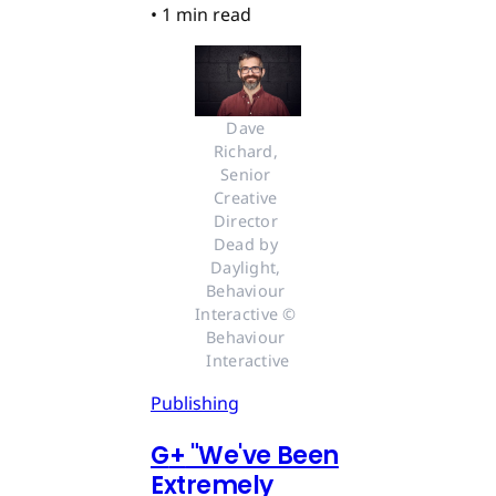
•
1 min read
Dave 
Richard, 
Senior 
Creative 
Director 
Dead by 
Daylight, 
Behaviour 
Interactive © 
Behaviour 
Interactive
Publishing
G
+
"We've Been
Extremely