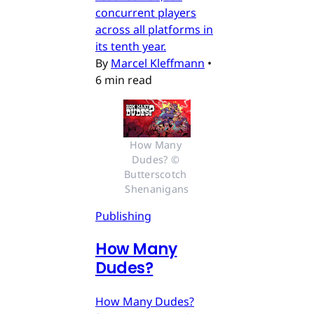
concurrent players
across all platforms in
its tenth year.
By
Marcel Kleffmann
•
6 min read
How Many 
Dudes? © 
Butterscotch 
Shenanigans
Publishing
How Many
Dudes?
How Many Dudes?