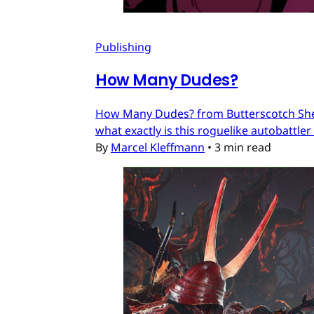
Publishing
How Many Dudes?
How Many Dudes? from Butterscotch Shenan
what exactly is this roguelike autobattler
By
Marcel Kleffmann
•
3 min read