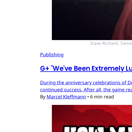
Dave Richard, Senio
Publishing
G
+
"We've Been Extremely Lu
During the anniversary celebrations of D
continued success. After all, the game re
By
Marcel Kleffmann
•
6 min read