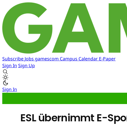
Subscribe
Jobs
gamescom
Campus
Calendar
E-Paper
Sign In
Sign Up
Sign In
ESL übernimmt E-Spor