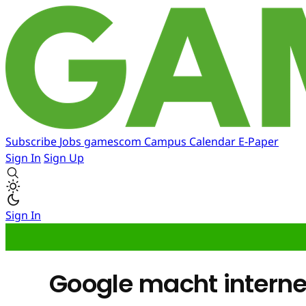
Subscribe
Jobs
gamescom
Campus
Calendar
E-Paper
Sign In
Sign Up
Sign In
Google macht interne