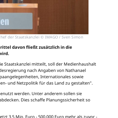
Chef der Staatskanzlei © IMAGO / Sven Simon
tel davon fließt zusätzlich in die
wird.
Staatskanzlei mitteilt, soll der Medienhaushalt
Landesregierung nach Angaben von Nathanael
ropaangelegenheiten, Internationales sowie
- und Netzpolitik für das Land zu gestalten".
genutzt werden. Unter anderem sollen sie
abdecken. Dies schaffe Planungssicherheit so
tzt 3,5 Mio. Euro - 500.000 Euro mehr als zuvor -