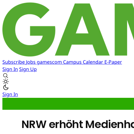
Subscribe
Jobs
gamescom
Campus
Calendar
E-Paper
Sign In
Sign Up
Sign In
NRW erhöht Medienha