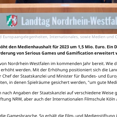
nd Europaangelegenheiten, Internationales, sowie Medien und 
t den Medienhaushalt für 2023 um 1,5 Mio. Euro. Ein Drit
derung von Serious Games und Gamification erweitert 
von Nordrhein-Westfalen im kommenden Jahr bereit. Wie die 
o erhöht werden. Mit der Erhöhung positioniert sich die 
Der Chef der Staatskanzlei und Minister für Bundes- und Eu
en, in denen Spielräume gesichert werden, "um gute Medien
en nach Angaben der Staatskanzlei auf verschiedene Weise 
ftung NRW, aber auch der Internationalen Filmschule Köln 
die Gamesbranche. So erhält die Film- und Medienstiftung je