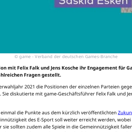
© game - Verband der deutschen Games-Branche
ion mit Felix Falk und Jens Kosche ihr Engagement für G
hlreichen Fragen gestellt.
wahljahr 2021 die Positionen der einzelnen Parteien geg
. Sie diskutierte mit game-Geschäftsführer Felix Falk und 
 einmal die Punkte aus dem kürzlich veröffentlichten
Zukun
ützigkeit des E-Sport soll weiter erreicht werden, wobei s
sie sollten zudem alle Spiele in die Gemeinnützigkeit falle