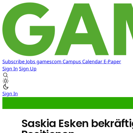
Subscribe
Jobs
gamescom
Campus
Calendar
E-Paper
Sign In
Sign Up
Sign In
Saskia Esken bekräft