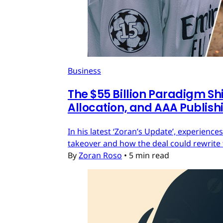
Business
The $55 Billion Paradigm Shi
Allocation, and AAA Publish
In his latest ‘Zoran’s Update’, experien
takeover and how the deal could rewrite 
By
Zoran Roso
•
5 min read