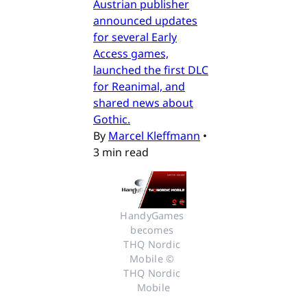
Austrian publisher
announced updates
for several Early
Access games,
launched the first DLC
for Reanimal, and
shared news about
Gothic.
By
Marcel Kleffmann
•
3 min read
HandyGames 
becomes 
THQ Nordic 
Mobile © 
THQ Nordic 
Mobile