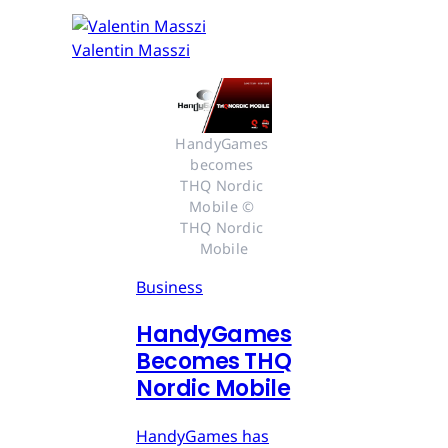
Valentin Masszi
HandyGames 
becomes 
THQ Nordic 
Mobile © 
THQ Nordic 
Mobile
Business
HandyGames
Becomes THQ
Nordic Mobile
HandyGames has