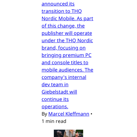
announced its
transition to THQ
Nordic Mobile. As part
of this change, the
publisher will operate
under the THQ Nordic
brand, focusing on
bringing premium PC
and console titles to
mobile audiences. The
company's internal
dev team in
Giebelstadt will
continue its
operations.
By
Marcel Kleffmann
•
1 min read