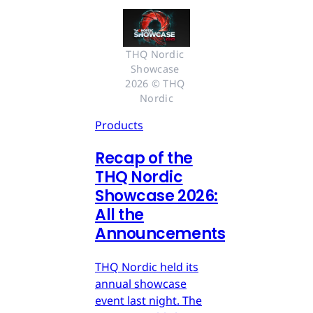
THQ Nordic 
Showcase 
2026 © THQ 
Nordic
Products
Recap of the
THQ Nordic
Showcase 2026:
All the
Announcements
THQ Nordic held its
annual showcase
event last night. The