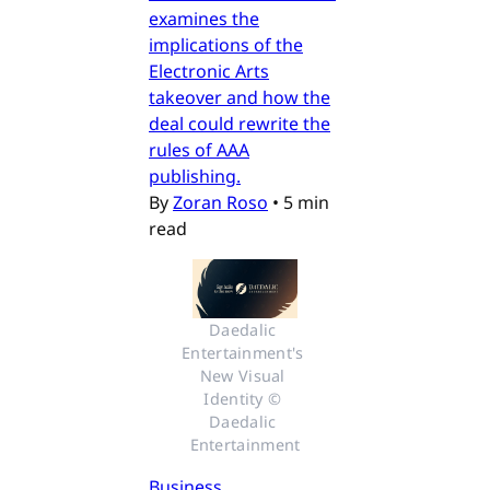
examines the
implications of the
Electronic Arts
takeover and how the
deal could rewrite the
rules of AAA
publishing.
By
Zoran Roso
•
5 min
read
Daedalic 
Entertainment's 
New Visual 
Identity © 
Daedalic 
Entertainment
Business