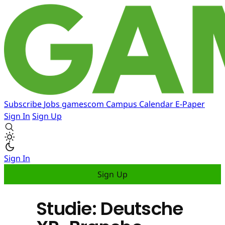
Subscribe
Jobs
gamescom
Campus
Calendar
E-Paper
Sign In
Sign Up
Sign In
Sign Up
Studie: Deutsche