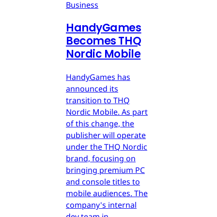
Business
HandyGames
Becomes THQ
Nordic Mobile
HandyGames has
announced its
transition to THQ
Nordic Mobile. As part
of this change, the
publisher will operate
under the THQ Nordic
brand, focusing on
bringing premium PC
and console titles to
mobile audiences. The
company's internal
dev team in