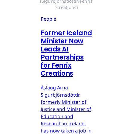
(Sigurbjörnsdóttir/Fenris 
Creations)
People
Former Iceland
Minister Now
Leads AI
Partnerships
for Fenrix
Creations
Áslaug Arna
Sigurbjörnsdóttir,
formerly Minister of
Justice and Minister of
Education and
Research in Iceland,
has now taken a job in