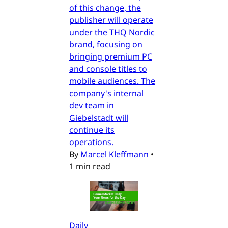
of this change, the
publisher will operate
under the THQ Nordic
brand, focusing on
bringing premium PC
and console titles to
mobile audiences. The
company's internal
dev team in
Giebelstadt will
continue its
operations.
By
Marcel Kleffmann
•
1 min read
Daily