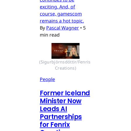
exciting. And, of
course, gamescom
remains a hot topic.
By
Pascal Wagner
•
5
min read
(Sigurbjörnsdóttir/Fenris 
Creations)
People
Former Iceland
Minister Now
Leads AI
Partnerships
for Fenrix