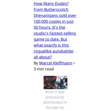
How Many Dudes?
from Butterscotch
Shenanigans sold over
100,000 copies in just
50 hours. It's the
studio's fastest-selling
game to date. But
what exactly is this
roguelike autobattler
all about?
By
Marcel Kleffmann
•
3 min read
Nioh 3 was 
previously 
distributed in 
Europe by 