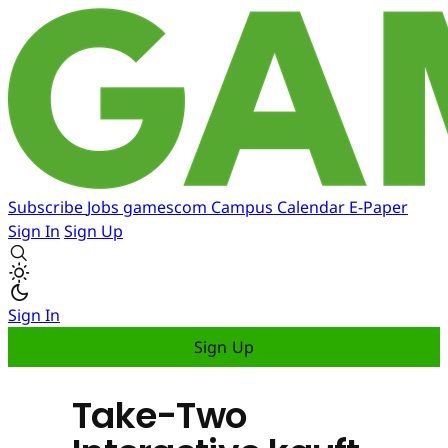
Subscribe
Jobs
gamescom
Campus
Calendar
E-Paper
Sign In
Sign Up
Sign In
Sign Up
Take-Two