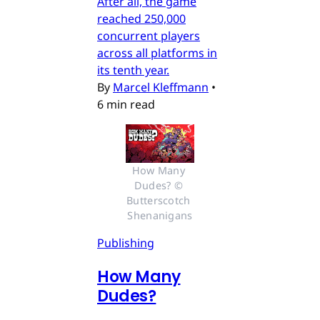
After all, the game
reached 250,000
concurrent players
across all platforms in
its tenth year.
By
Marcel Kleffmann
•
6 min read
How Many 
Dudes? © 
Butterscotch 
Shenanigans
Publishing
How Many
Dudes?