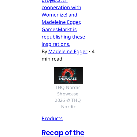
projects. In
cooperation with
Womenize! and
Madeleine Egger,
GamesMarkt is
republishing these
inspirations.
By
Madeleine Egger
•
4
min read
THQ Nordic 
Showcase 
2026 © THQ 
Nordic
Products
Recap of the