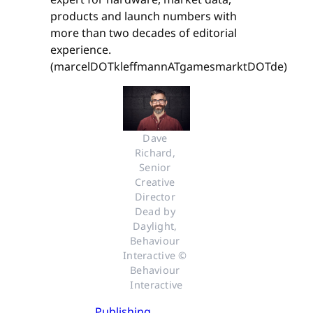
products and launch numbers with
more than two decades of editorial
experience.
(marcelDOTkleffmannATgamesmarktDOTde)
Dave 
Richard, 
Senior 
Creative 
Director 
Dead by 
Daylight, 
Behaviour 
Interactive © 
Behaviour 
Interactive
Publishing