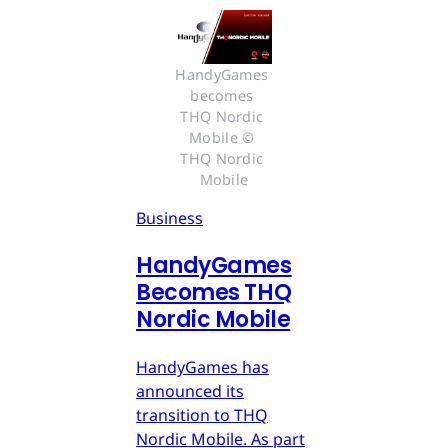
HandyGames 
becomes 
THQ Nordic 
Mobile © 
THQ Nordic 
Mobile
Business
HandyGames
Becomes THQ
Nordic Mobile
HandyGames has
announced its
transition to THQ
Nordic Mobile. As part