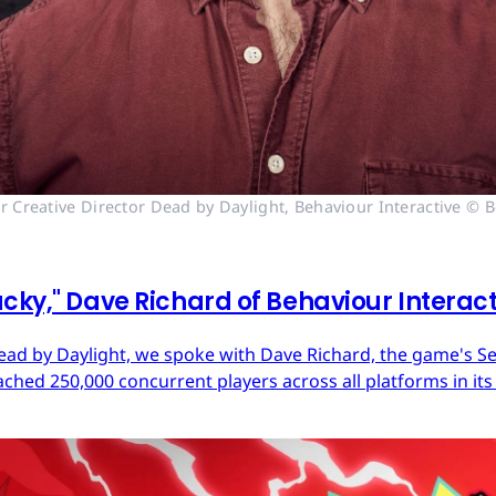
r Creative Director Dead by Daylight, Behaviour Interactive © B
cky," Dave Richard of Behaviour Interac
ead by Daylight, we spoke with Dave Richard, the game's Sen
ached 250,000 concurrent players across all platforms in its 