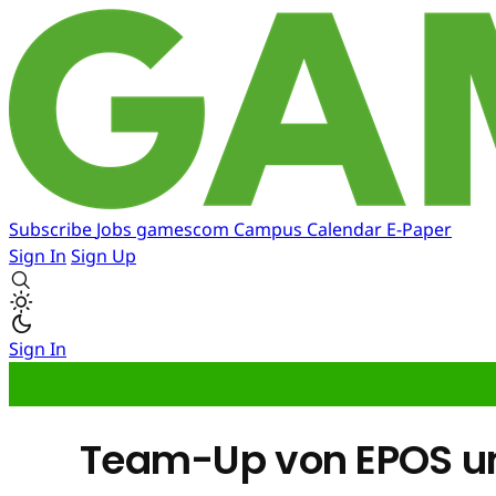
Subscribe
Jobs
gamescom
Campus
Calendar
E-Paper
Sign In
Sign Up
Sign In
Team-Up von EPOS un