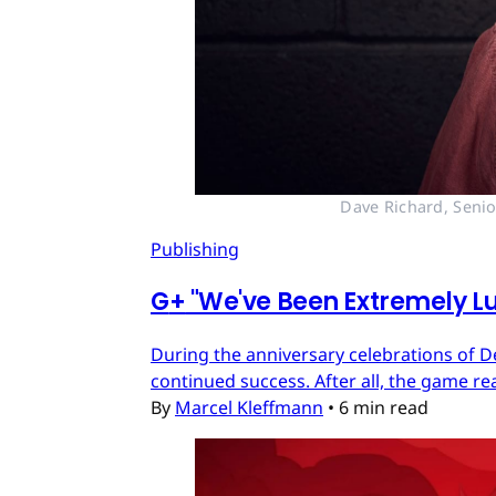
Dave Richard, Senio
Publishing
G
+
"We've Been Extremely Lu
During the anniversary celebrations of D
continued success. After all, the game re
By
Marcel Kleffmann
•
6 min read