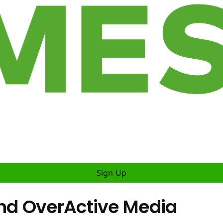
Sign Up
d OverActive Media