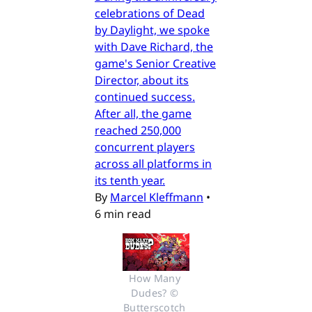
celebrations of Dead
by Daylight, we spoke
with Dave Richard, the
game's Senior Creative
Director, about its
continued success.
After all, the game
reached 250,000
concurrent players
across all platforms in
its tenth year.
By
Marcel Kleffmann
•
6 min read
How Many 
Dudes? © 
Butterscotch 