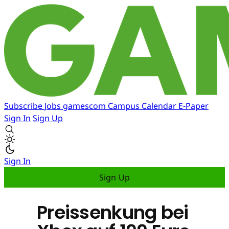
Subscribe
Jobs
gamescom
Campus
Calendar
E-Paper
Sign In
Sign Up
Sign In
Sign Up
Preissenkung bei