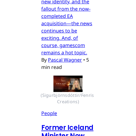
new identity, and the
fallout from the now-
completed EA
acquisition—the news
continues to be
exciting. And, of
course, gamescom
remains a hot topic.
By
Pascal Wagner
•
5
min read
(Sigurbjörnsdóttir/Fenris 
Creations)
People
Former Iceland
Minister Now