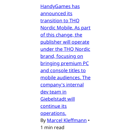
HandyGames has
announced its
transition to THQ
Nordic Mobile. As part
of this change, the
publisher will operate
under the THQ Nordic
brand, focusing on
bringing premium PC
and console titles to
mobile audiences. The
company's internal
dev team in
Giebelstadt will
continue its
operations.
By
Marcel Kleffmann
•
1 min read