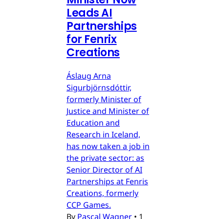
Leads AI
Partnerships
for Fenrix
Creations
Áslaug Arna
Sigurbjörnsdóttir,
formerly Minister of
Justice and Minister of
Education and
Research in Iceland,
has now taken a job in
the private sector: as
Senior Director of AI
Partnerships at Fenris
Creations, formerly
CCP Games.
By
Pascal Wagner
•
1