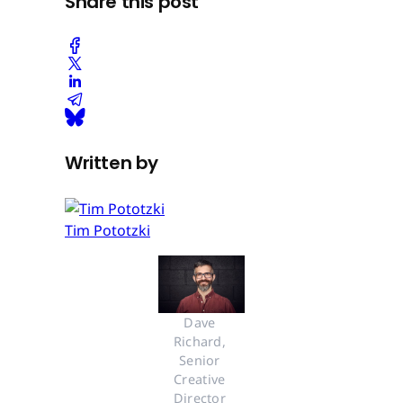
Share this post
Written by
Tim Pototzki
Dave 
Richard, 
Senior 
Creative 
Director 