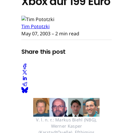
Xbox auf 199 Euro
Tim Pototzki
May 07, 2003
– 2 min read
Share this post
V. l. n. r.: Markus Biehl (NBG),
Werner Kasper
(KarstadtQuelle), Efthimios