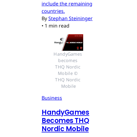
include the remaining
countries.
By
Stephan Steininger
•
1 min read
HandyGames 
becomes 
THQ Nordic 
Mobile © 
THQ Nordic 
Mobile
Business
HandyGames
Becomes THQ
Nordic Mobile