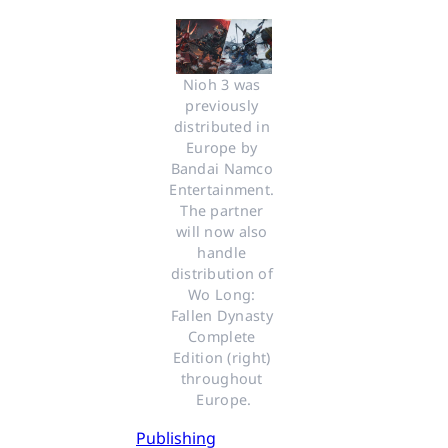
Nioh 3 was 
previously 
distributed in 
Europe by 
Bandai Namco 
Entertainment. 
The partner 
will now also 
handle 
distribution of 
Wo Long: 
Fallen Dynasty 
Complete 
Edition (right) 
throughout 
Europe.
Publishing