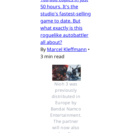
50 hours. It's the
studio's fastest-selling
game to date. But
what exactly is this
roguelike autobattler
all about?
By
Marcel Kleffmann
•
3 min read
Nioh 3 was 
previously 
distributed in 
Europe by 
Bandai Namco 
Entertainment. 
The partner 
will now also 