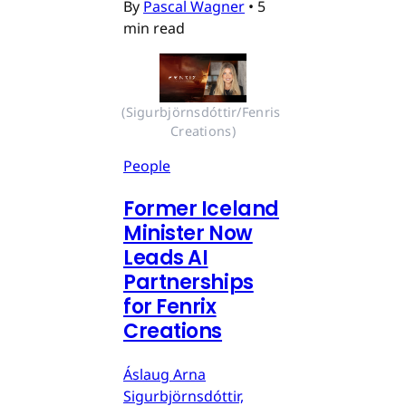
By
Pascal Wagner
•
5
min read
(Sigurbjörnsdóttir/Fenris 
Creations)
People
Former Iceland
Minister Now
Leads AI
Partnerships
for Fenrix
Creations
Áslaug Arna
Sigurbjörnsdóttir,