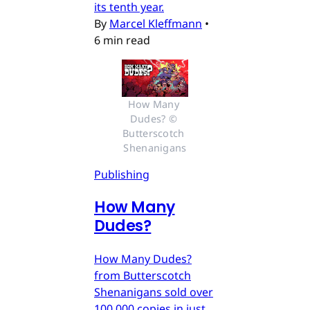
its tenth year.
By
Marcel Kleffmann
•
6 min read
How Many 
Dudes? © 
Butterscotch 
Shenanigans
Publishing
How Many
Dudes?
How Many Dudes?
from Butterscotch
Shenanigans sold over
100,000 copies in just