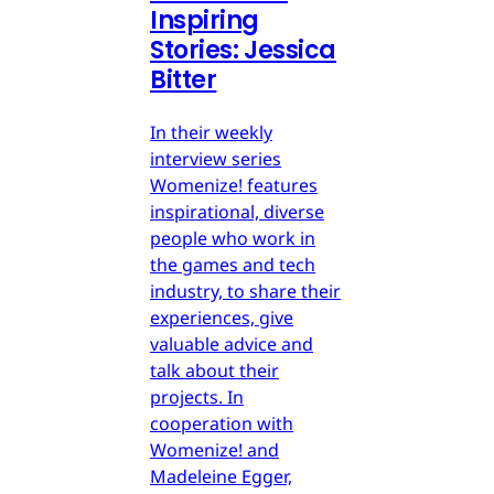
Inspiring
Stories: Jessica
Bitter
In their weekly
interview series
Womenize! features
inspirational, diverse
people who work in
the games and tech
industry, to share their
experiences, give
valuable advice and
talk about their
projects. In
cooperation with
Womenize! and
Madeleine Egger,