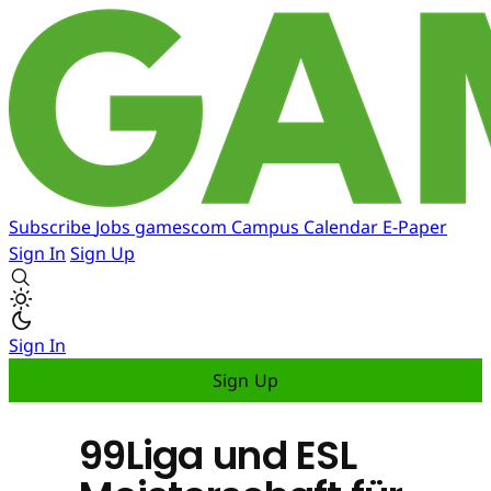
Subscribe
Jobs
gamescom
Campus
Calendar
E-Paper
Sign In
Sign Up
Sign In
Sign Up
99Liga und ESL