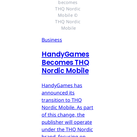
becomes 
THQ Nordic 
Mobile © 
THQ Nordic 
Mobile
Business
HandyGames
Becomes THQ
Nordic Mobile
HandyGames has
announced its
transition to THQ
Nordic Mobile. As part
of this change, the
publisher will operate
under the THQ Nordic
brand, focusing on