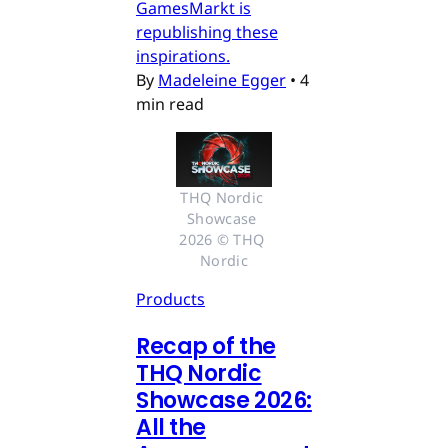
GamesMarkt is
republishing these
inspirations.
By
Madeleine Egger
•
4
min read
THQ Nordic 
Showcase 
2026 © THQ 
Nordic
Products
Recap of the
THQ Nordic
Showcase 2026:
All the