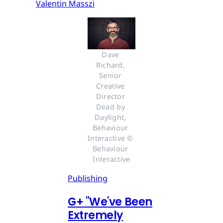
Valentin Masszi
Dave 
Richard, 
Senior 
Creative 
Director 
Dead by 
Daylight, 
Behaviour 
Interactive © 
Behaviour 
Interactive
Publishing
G
+
"We've Been
Extremely