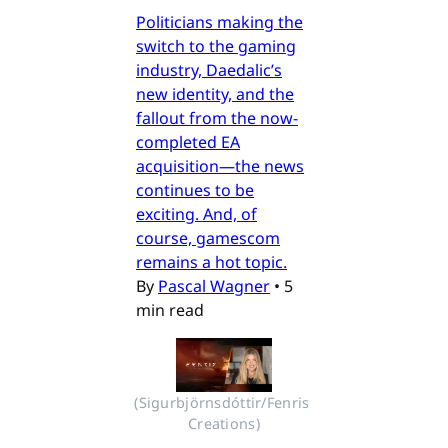
Politicians making the
switch to the gaming
industry, Daedalic’s
new identity, and the
fallout from the now-
completed EA
acquisition—the news
continues to be
exciting. And, of
course, gamescom
remains a hot topic.
By
Pascal Wagner
•
5
min read
(Sigurbjörnsdóttir/Fenris 
Creations)