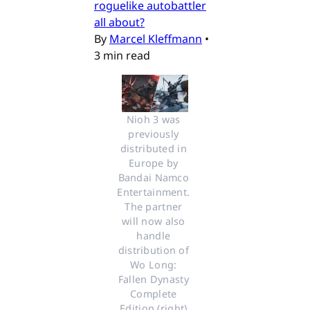
roguelike autobattler
all about?
By
Marcel Kleffmann
•
3 min read
Nioh 3 was 
previously 
distributed in 
Europe by 
Bandai Namco 
Entertainment. 
The partner 
will now also 
handle 
distribution of 
Wo Long: 
Fallen Dynasty 
Complete 
Edition (right) 