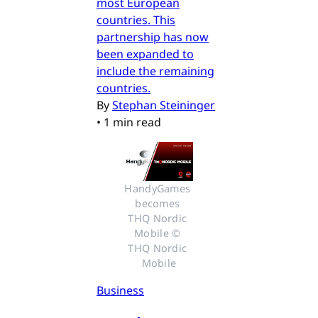
most European
countries. This
partnership has now
been expanded to
include the remaining
countries.
By
Stephan Steininger
•
1 min read
HandyGames 
becomes 
THQ Nordic 
Mobile © 
THQ Nordic 
Mobile
Business