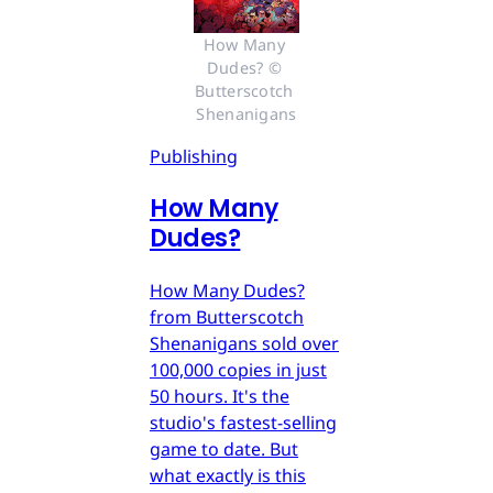
How Many 
Dudes? © 
Butterscotch 
Shenanigans
Publishing
How Many
Dudes?
How Many Dudes?
from Butterscotch
Shenanigans sold over
100,000 copies in just
50 hours. It's the
studio's fastest-selling
game to date. But
what exactly is this