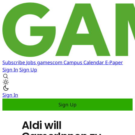
Subscribe
Jobs
gamescom
Campus
Calendar
E-Paper
Sign In
Sign Up
Sign In
Sign Up
Aldi will