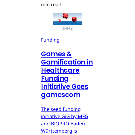
min read
(MFG)
Funding
Games &
Gamification in
Healthcare
Funding
Initiative Goes
gamescom
The seed funding
initiative GiG by MFG
and BIOPRO Baden-
Württemberg is