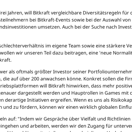
 drei Jahren, will Bitkraft vergleichbare Diversitätsregeln
ilnehmern bei Bitkraft-Events sowie bei der Auswahl von 
dsinvestitionen umsetzen. Auch bei der Suche nach Investit
Geschlechterverhältnis im eigene Team sowie eine stärkere 
ollen wir unseren Teil dazu beitragen, eine 'neue Normalität
kraft.
Power als oftmals größter Investor seiner Portfoliountern
die auf über 200 anwachsen könne. Konkret sollen die Fir
triebsplattformen will Bitkraft hinwirken, dass mehr positi
es genauer dargestellt werden und Hauptrollen in Games mit
derartige Initiativen ergreifen. Wenn es uns als Risikokapit
 und zu fördern, können wir einen wirklich globalen Einflus
eln auf: "Indem wir Gespräche über Vielfalt und Richtlinien 
en eingehen und arbeiten, werden wir den Zugang für unter