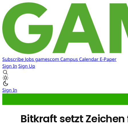
Subscribe
Jobs
gamescom
Campus
Calendar
E-Paper
Sign In
Sign Up
Sign In
Bitkraft setzt Zeichen