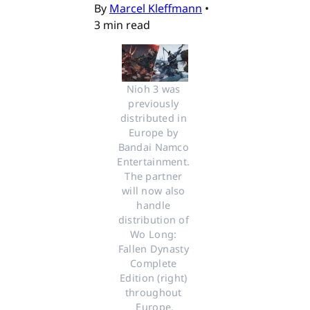
By
Marcel Kleffmann
•
3 min read
Nioh 3 was 
previously 
distributed in 
Europe by 
Bandai Namco 
Entertainment. 
The partner 
will now also 
handle 
distribution of 
Wo Long: 
Fallen Dynasty 
Complete 
Edition (right) 
throughout 
Europe.