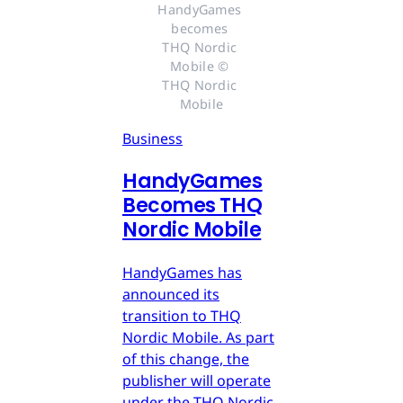
HandyGames 
becomes 
THQ Nordic 
Mobile © 
THQ Nordic 
Mobile
Business
HandyGames
Becomes THQ
Nordic Mobile
HandyGames has
announced its
transition to THQ
Nordic Mobile. As part
of this change, the
publisher will operate
under the THQ Nordic