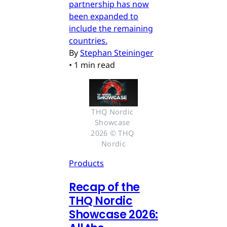
partnership has now
been expanded to
include the remaining
countries.
By
Stephan Steininger
•
1 min read
THQ Nordic 
Showcase 
2026 © THQ 
Nordic
Products
Recap of the
THQ Nordic
Showcase 2026: