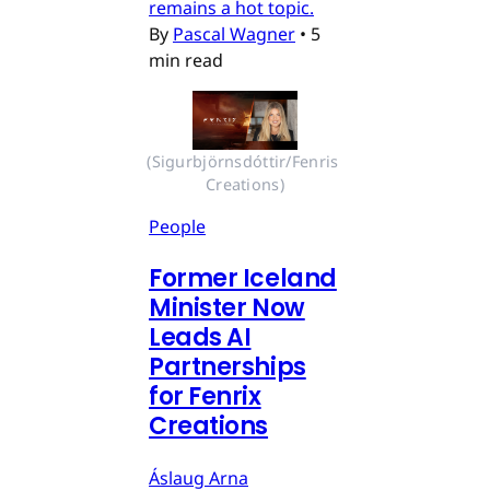
remains a hot topic.
By
Pascal Wagner
•
5
min read
(Sigurbjörnsdóttir/Fenris 
Creations)
People
Former Iceland
Minister Now
Leads AI
Partnerships
for Fenrix
Creations
Áslaug Arna