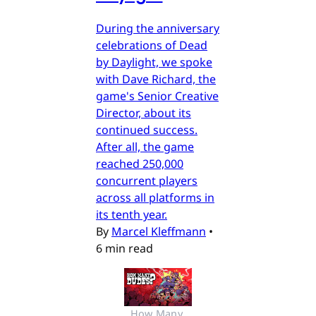
During the anniversary
celebrations of Dead
by Daylight, we spoke
with Dave Richard, the
game's Senior Creative
Director, about its
continued success.
After all, the game
reached 250,000
concurrent players
across all platforms in
its tenth year.
By
Marcel Kleffmann
•
6 min read
How Many 