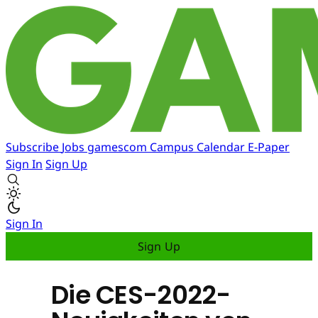
Subscribe
Jobs
gamescom
Campus
Calendar
E-Paper
Sign In
Sign Up
Sign In
Sign Up
Die CES-2022-