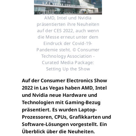
AMD, Intel und Nvidia
präsentierten ihre Neuheiten
auf der CES 2022, auch wenn
die Messe erneut unter dem
Eindruck der Covid-19-
Pandemie steht. © Consumer
Technology Association -
Curated Media Package:
Setting Up the Show
Auf der Consumer Electronics Show
2022 in Las Vegas haben AMD, Intel
und Nvidia neue Hardware und
Technologien mit Gaming-Bezug
präsentiert. Es wurden Laptop-
Prozessoren, CPUs, Grafikkarten und
Software-Lösungen vorgestellt. Ein
Überblick über die Neuheiten.