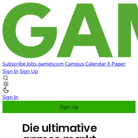
Subscribe
Jobs
gamescom
Campus
Calendar
E-Paper
Sign In
Sign Up
Sign In
Sign Up
Die ultimative