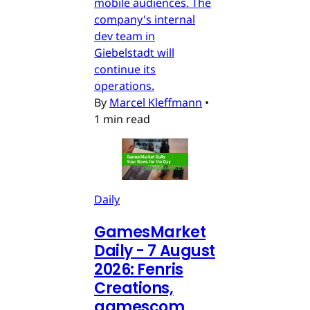
mobile audiences. The
company's internal
dev team in
Giebelstadt will
continue its
operations.
By
Marcel Kleffmann
•
1 min read
Daily
GamesMarket
Daily - 7 August
2026: Fenris
Creations,
gamescom