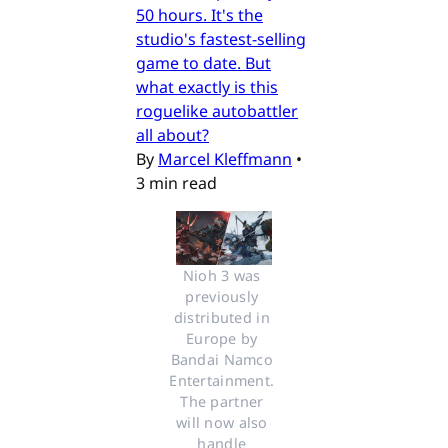
50 hours. It's the
studio's fastest-selling
game to date. But
what exactly is this
roguelike autobattler
all about?
By
Marcel Kleffmann
•
3 min read
Nioh 3 was 
previously 
distributed in 
Europe by 
Bandai Namco 
Entertainment. 
The partner 
will now also 
handle 