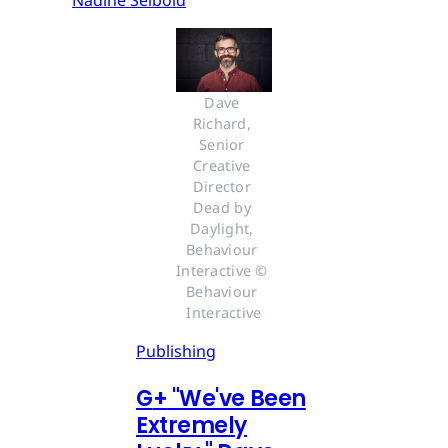
Dave 
Richard, 
Senior 
Creative 
Director 
Dead by 
Daylight, 
Behaviour 
Interactive © 
Behaviour 
Interactive
Publishing
G
+
"We've Been
Extremely