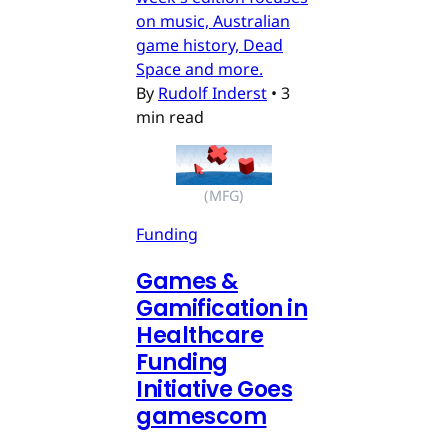
on music, Australian
game history, Dead
Space and more.
By
Rudolf Inderst
•
3
min read
(MFG)
Funding
Games &
Gamification in
Healthcare
Funding
Initiative Goes
gamescom