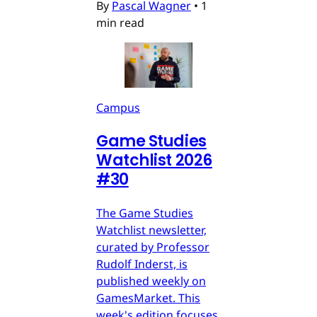
By
Pascal Wagner
•
1
min read
Campus
Game Studies
Watchlist 2026
#30
The Game Studies
Watchlist newsletter,
curated by Professor
Rudolf Inderst, is
published weekly on
GamesMarket. This
week's edition focuses