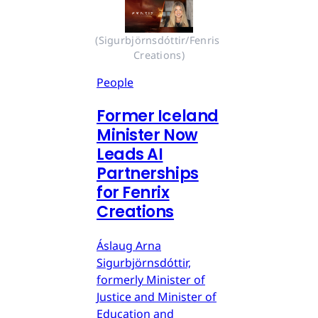
(Sigurbjörnsdóttir/Fenris 
Creations)
People
Former Iceland
Minister Now
Leads AI
Partnerships
for Fenrix
Creations
Áslaug Arna
Sigurbjörnsdóttir,
formerly Minister of
Justice and Minister of
Education and