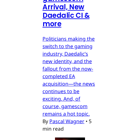
Arrival, New
Daedalic CI &
more
Politicians making the
switch to the gaming
industry, Daedalic’s
new identity, and the
fallout from the now-
completed EA
acquisition—the news
continues to be
exciting. And, of
course, gamescom
remains a hot topic.
By
Pascal Wagner
•
5
min read