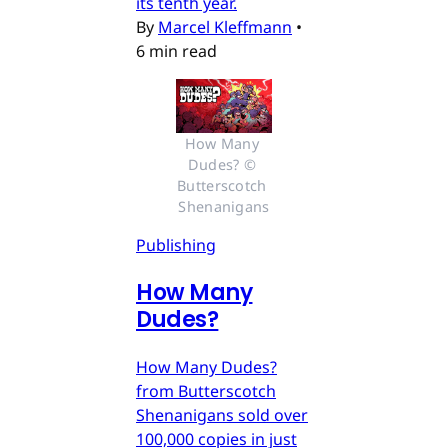
its tenth year.
By
Marcel Kleffmann
•
6 min read
How Many 
Dudes? © 
Butterscotch 
Shenanigans
Publishing
How Many
Dudes?
How Many Dudes?
from Butterscotch
Shenanigans sold over
100,000 copies in just