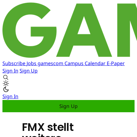
Subscribe
Jobs
gamescom
Campus
Calendar
E-Paper
Sign In
Sign Up
Sign In
Sign Up
FMX stellt