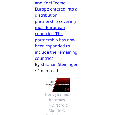
and Koei Tecmo
Europe entered into a
distribution
partnership covering
most European
countries. This
partnership has now
been expanded to
include the remaining
countries.
By
Stephan Steininger
•
1 min read
HandyGames 
becomes 
THQ Nordic 
Mobile © 