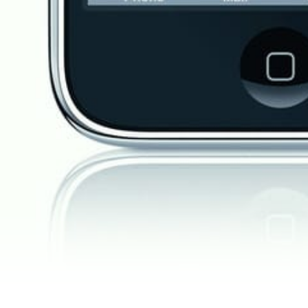
ßen Publisher haben erkannt: Spiele sind der Renner auf dem 