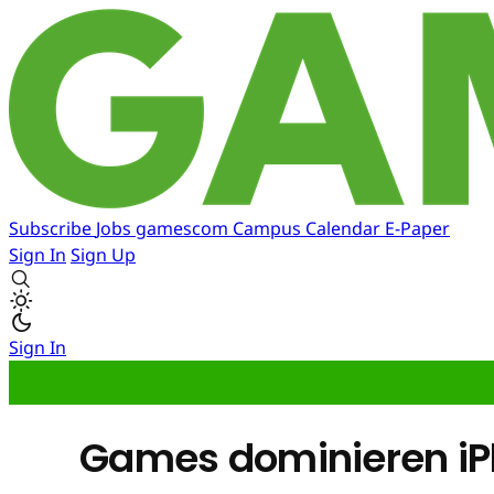
Subscribe
Jobs
gamescom
Campus
Calendar
E-Paper
Sign In
Sign Up
Sign In
Games dominieren i