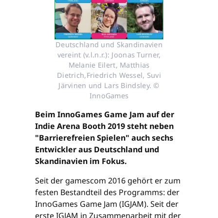
Deutschland und Skandinavien
vereint (v.l.n.r.): Joonas Turner,
Melanie Eilert, Matthias
Dietrich,Friedrich Wessel, Suvi
Järvinen und Lars Bindsley. ©
InnoGames
Beim InnoGames Game Jam auf der
Indie Arena Booth 2019 steht neben
"Barrierefreien Spielen" auch sechs
Entwickler aus Deutschland und
Skandinavien im Fokus.
Seit der gamescom 2016 gehört er zum
festen Bestandteil des Programms: der
InnoGames Game Jam (IGJAM). Seit der
erste IGJAM in Zusammenarbeit mit der