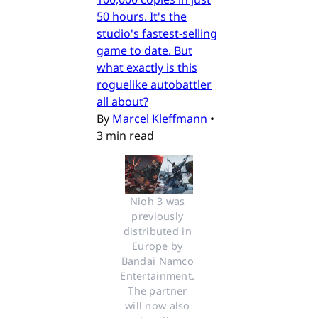
50 hours. It's the
studio's fastest-selling
game to date. But
what exactly is this
roguelike autobattler
all about?
By
Marcel Kleffmann
•
3 min read
Nioh 3 was 
previously 
distributed in 
Europe by 
Bandai Namco 
Entertainment. 
The partner 
will now also 