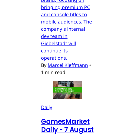
bringing premium PC
and console titles to
mobile audiences. The
company's internal
dev team in
Giebelstadt will
continue its
operations.
By
Marcel Kleffmann
•
1 min read
Daily
GamesMarket
Daily - 7 August