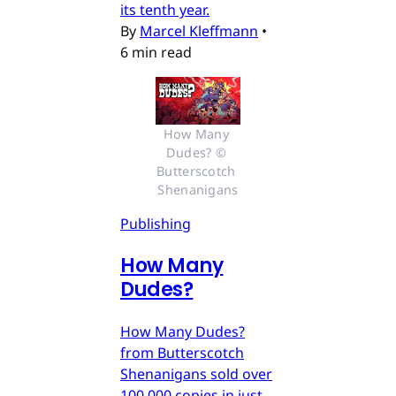
its tenth year.
By
Marcel Kleffmann
•
6 min read
How Many 
Dudes? © 
Butterscotch 
Shenanigans
Publishing
How Many
Dudes?
How Many Dudes?
from Butterscotch
Shenanigans sold over
100,000 copies in just