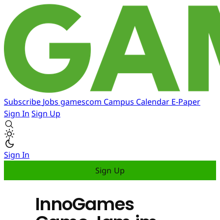
Subscribe
Jobs
gamescom
Campus
Calendar
E-Paper
Sign In
Sign Up
Sign In
Sign Up
InnoGames