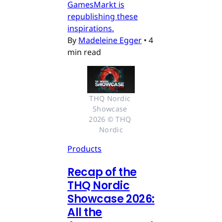
GamesMarkt is
republishing these
inspirations.
By
Madeleine Egger
•
4
min read
THQ Nordic 
Showcase 
2026 © THQ 
Nordic
Products
Recap of the
THQ Nordic
Showcase 2026:
All the