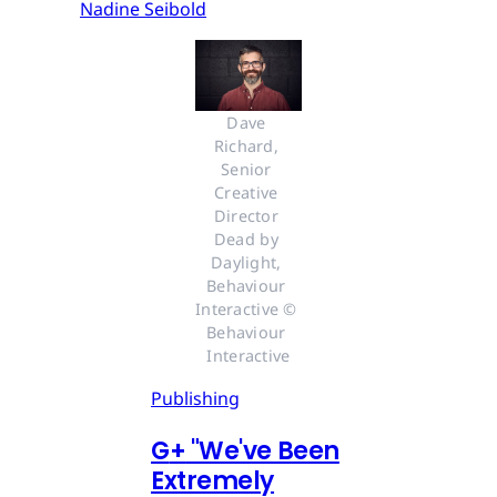
Nadine Seibold
Dave 
Richard, 
Senior 
Creative 
Director 
Dead by 
Daylight, 
Behaviour 
Interactive © 
Behaviour 
Interactive
Publishing
G
+
"We've Been
Extremely