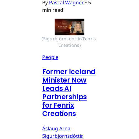
By
Pascal Wagner
•
5
min read
(Sigurbjörnsdóttir/Fenris 
Creations)
People
Former Iceland
Minister Now
Leads AI
Partnerships
for Fenrix
Creations
Áslaug Arna
Sigurbjörnsdóttir,