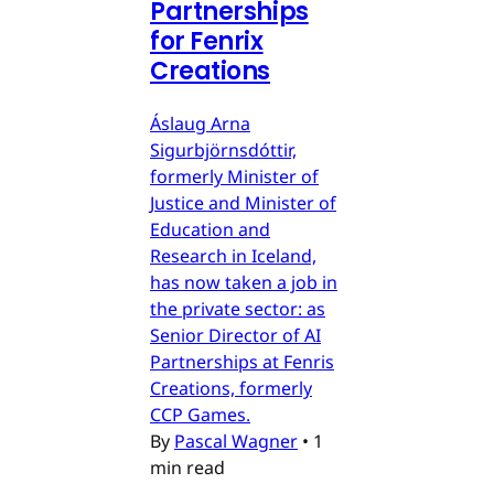
Partnerships
for Fenrix
Creations
Áslaug Arna
Sigurbjörnsdóttir,
formerly Minister of
Justice and Minister of
Education and
Research in Iceland,
has now taken a job in
the private sector: as
Senior Director of AI
Partnerships at Fenris
Creations, formerly
CCP Games.
By
Pascal Wagner
•
1
min read