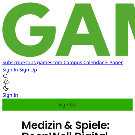
Subscribe
Jobs
gamescom
Campus
Calendar
E-Paper
Sign In
Sign Up
Sign In
Sign Up
Medizin & Spiele: