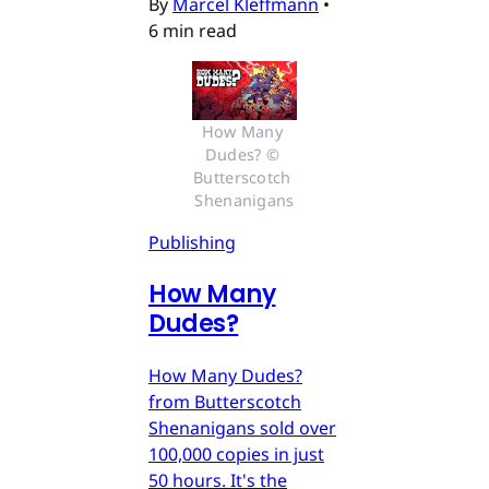
By
Marcel Kleffmann
•
6 min read
How Many 
Dudes? © 
Butterscotch 
Shenanigans
Publishing
How Many
Dudes?
How Many Dudes?
from Butterscotch
Shenanigans sold over
100,000 copies in just
50 hours. It's the