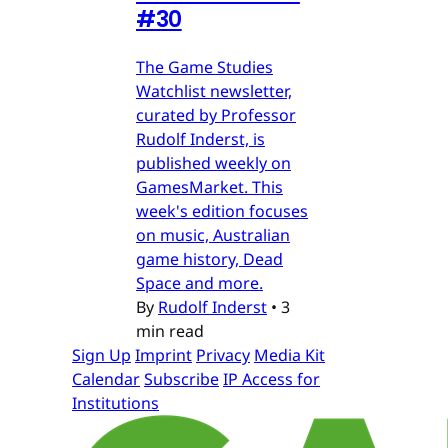
#30
The Game Studies
Watchlist newsletter,
curated by Professor
Rudolf Inderst, is
published weekly on
GamesMarket. This
week's edition focuses
on music, Australian
game history, Dead
Space and more.
By
Rudolf Inderst
•
3
min read
Sign Up
Imprint
Privacy
Media Kit
Calendar
Subscribe
IP Access for
Institutions