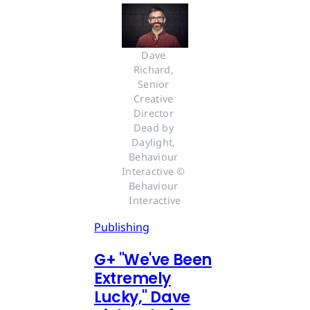
Dave 
Richard, 
Senior 
Creative 
Director 
Dead by 
Daylight, 
Behaviour 
Interactive © 
Behaviour 
Interactive
Publishing
G
+
"We've Been
Extremely
Lucky," Dave