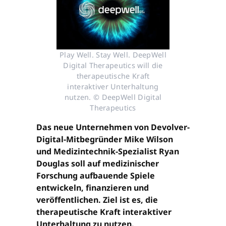
Play Well. Stay Well. DeepWell
Digital Therapeutics will die
therapeutische Kraft
interaktiver Unterhaltung
nutzen. © DeepWell Digital
Therapeutics
Das neue Unternehmen von Devolver-
Digital-Mitbegründer Mike Wilson
und Medizintechnik-Spezialist Ryan
Douglas soll auf medizinischer
Forschung aufbauende Spiele
entwickeln, finanzieren und
veröffentlichen. Ziel ist es, die
therapeutische Kraft interaktiver
Unterhaltung zu nutzen.