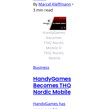
By
Marcel Kleffmann
•
3 min read
HandyGames 
becomes 
THQ Nordic 
Mobile © 
THQ Nordic 
Mobile
Business
HandyGames
Becomes THQ
Nordic Mobile
HandyGames has