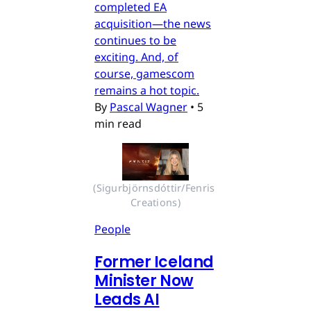
completed EA
acquisition—the news
continues to be
exciting. And, of
course, gamescom
remains a hot topic.
By
Pascal Wagner
•
5
min read
(Sigurbjörnsdóttir/Fenris 
Creations)
People
Former Iceland
Minister Now
Leads AI