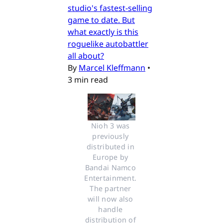
studio's fastest-selling
game to date. But
what exactly is this
roguelike autobattler
all about?
By
Marcel Kleffmann
•
3 min read
Nioh 3 was 
previously 
distributed in 
Europe by 
Bandai Namco 
Entertainment. 
The partner 
will now also 
handle 
distribution of 