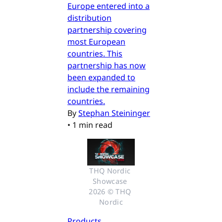
Europe entered into a
distribution
partnership covering
most European
countries. This
partnership has now
been expanded to
include the remaining
countries.
By
Stephan Steininger
•
1 min read
THQ Nordic 
Showcase 
2026 © THQ 
Nordic
Products