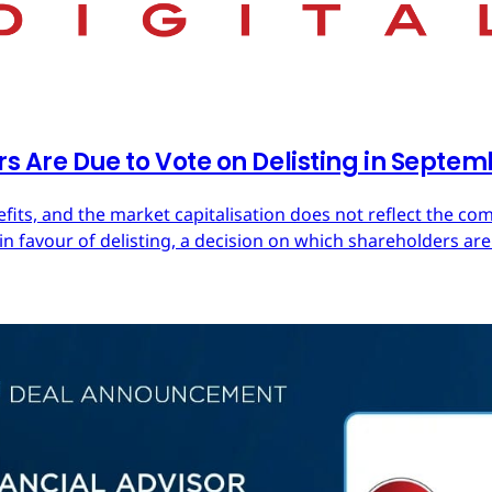
rs Are Due to Vote on Delisting in Septe
efits, and the market capitalisation does not reflect the co
in favour of delisting, a decision on which shareholders are