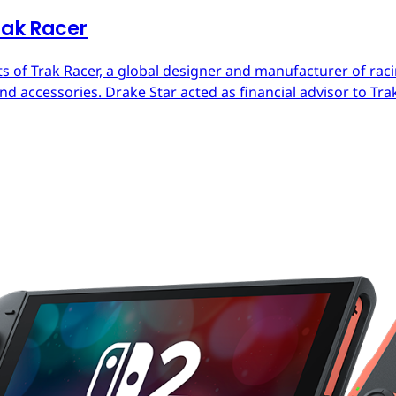
rak Racer
s of Trak Racer, a global designer and manufacturer of raci
d accessories. Drake Star acted as financial advisor to Trak