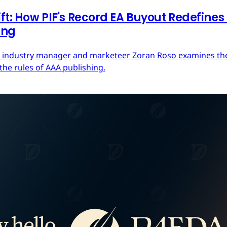
ft: How PIF's Record EA Buyout Redefines
ing
ces industry manager and marketeer Zoran Roso examines the 
the rules of AAA publishing.