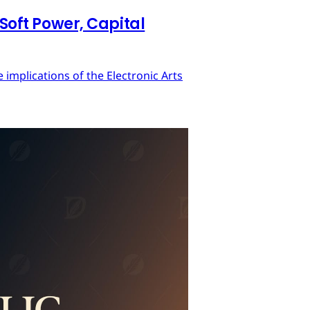
 Soft Power, Capital
implications of the Electronic Arts