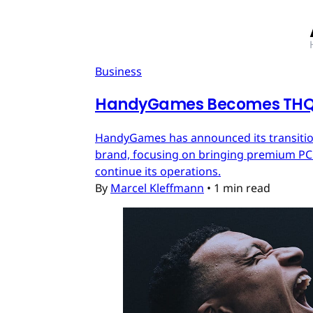
Business
HandyGames Becomes THQ 
HandyGames has announced its transition
brand, focusing on bringing premium PC a
continue its operations.
By
Marcel Kleffmann
•
1 min read