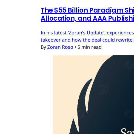
The $55 Billion Paradigm Shi
Allocation, and AAA Publish
In his latest ‘Zoran’s Update’, experien
takeover and how the deal could rewrite 
By
Zoran Roso
•
5 min read