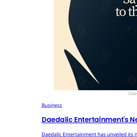
Dae
Business
Daedalic Entertainment's N
Daedalic Entertainment has unveiled its n