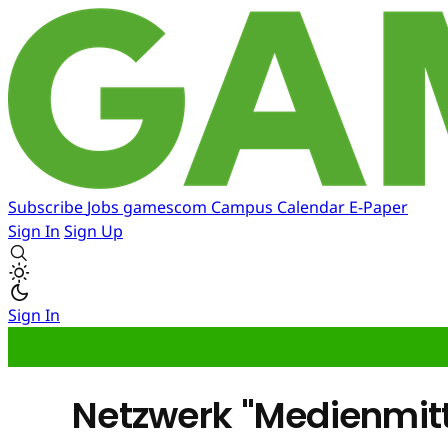
Subscribe
Jobs
gamescom
Campus
Calendar
E-Paper
Sign In
Sign Up
Sign In
Netzwerk "Medienmit