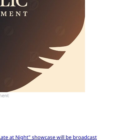
ment
Late at Night" showcase will be broadcast