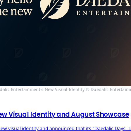
dalic Entertainment's New Visual Identity © Daedalic Entertain
ew Visual Identity and August Showcase
ew visual identity and announced that its "Daedalic Days - 