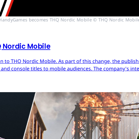
HandyGames becomes THQ Nordic Mobile © THQ Nordic Mobil
Nordic Mobile
 to THQ Nordic Mobile. As part of this change, the publish
nd console titles to mobile audiences. The company's inter