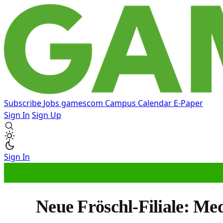
Subscribe
Jobs
gamescom
Campus
Calendar
E-Paper
Sign In
Sign Up
Sign In
Neue Fröschl-Filiale: Me