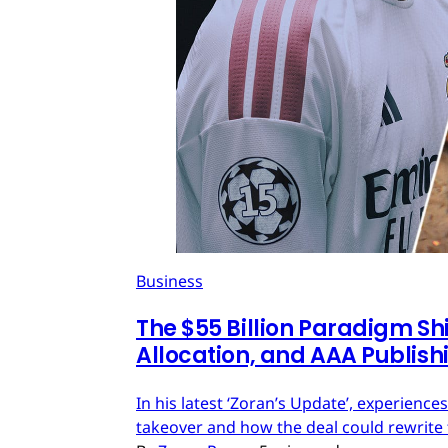
Business
The $55 Billion Paradigm Shi
Allocation, and AAA Publish
In his latest ‘Zoran’s Update’, experien
takeover and how the deal could rewrite 