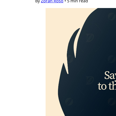
By
Zoran Roso
•
5 min read