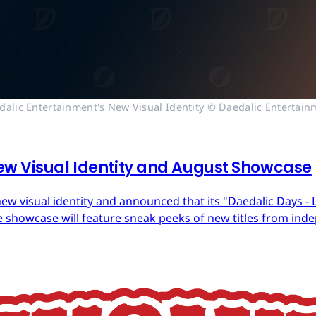
dalic Entertainment's New Visual Identity © Daedalic Entertain
ew Visual Identity and August Showcase
ew visual identity and announced that its "Daedalic Days - 
 showcase will feature sneak peeks of new titles from in