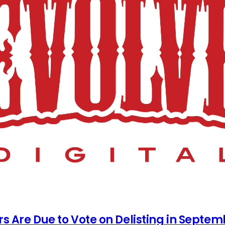
rs Are Due to Vote on Delisting in Septe