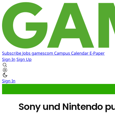
Subscribe
Jobs
gamescom
Campus
Calendar
E-Paper
Sign In
Sign Up
Sign In
Sony und Nintendo pu