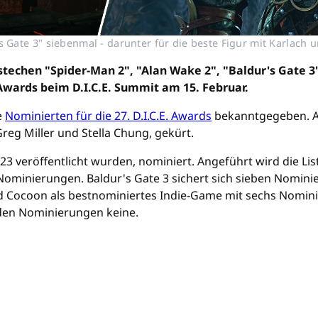
s Gate 3" siebenmal - darunter für die beste Figur mit Karlach u
 stechen "Spider-Man 2", "Alan Wake 2", "Baldur's Gate 
wards beim D.I.C.E. Summit am 15. Februar.
e
Nominierten für die 27. D.I.C.E. Awards
bekanntgegeben. Au
reg Miller und Stella Chung, gekürt.
023 veröffentlicht wurden, nominiert. Angeführt wird die L
 Nominierungen. Baldur's Gate 3 sichert sich sieben Nomin
 Cocoon als bestnominiertes Indie-Game mit sechs Nominie
den Nominierungen keine.