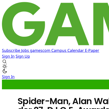
Subscribe
Jobs
gamescom
Campus
Calendar
E-Paper
Sign In
Sign Up
Sign In
Spider-Man, Alan Wak