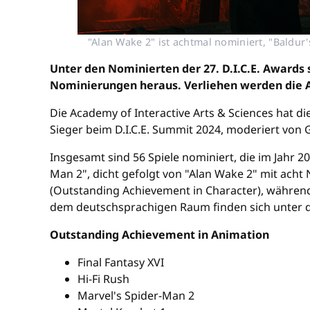
"Alan Wake 2" ist achtmal nominiert, "Baldur'
Unter den Nominierten der 27. D.I.C.E. Awards
Nominierungen heraus. Verliehen werden die A
Die Academy of Interactive Arts & Sciences hat di
Sieger beim D.I.C.E. Summit 2024, moderiert von G
Insgesamt sind 56 Spiele nominiert, die im Jahr 2
Man 2", dicht gefolgt von "Alan Wake 2" mit acht
(Outstanding Achievement in Character), während
dem deutschsprachigen Raum finden sich unter 
Outstanding Achievement in Animation
Final Fantasy XVI
Hi-Fi Rush
Marvel's Spider-Man 2