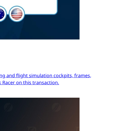
ng and flight simulation cockpits, frames,
 Racer on this transaction.