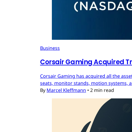
Business
Corsair Gaming Acquired T
Corsair Gaming has acquired all the asset
seats, monitor stands, motion systems, an
By
Marcel Kleffmann
•
2 min read