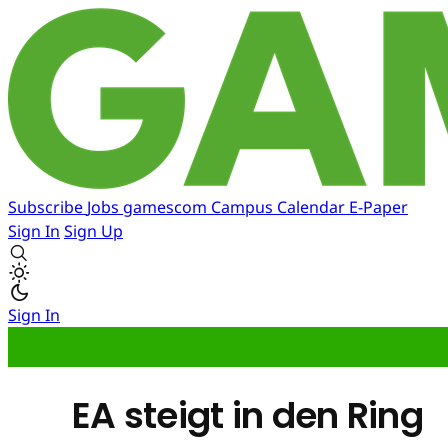
Subscribe
Jobs
gamescom
Campus
Calendar
E-Paper
Sign In
Sign Up
Sign In
EA steigt in den Ring