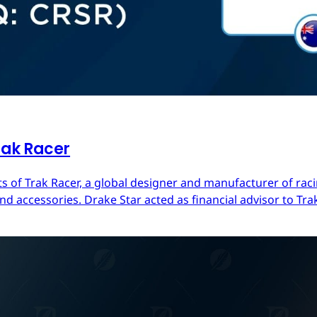
rak Racer
s of Trak Racer, a global designer and manufacturer of raci
d accessories. Drake Star acted as financial advisor to Trak