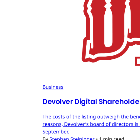
Business
Devolver Digital Shareholde
The costs of the listing outweigh the ben
reasons, Devolver’s board of directors is 
September.
By
Stephan Steininger
•
1 min read