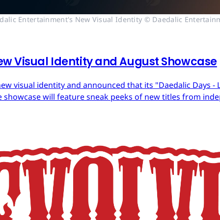
dalic Entertainment's New Visual Identity © Daedalic Entertain
ew Visual Identity and August Showcase
ew visual identity and announced that its "Daedalic Days - 
 showcase will feature sneak peeks of new titles from in