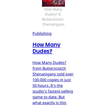
How Many 
Dudes? © 
Butterscotch 
Shenanigans
Publishing
How Many
Dudes?
How Many Dudes?
from Butterscotch
Shenanigans sold over
100,000 copies in just
50 hours. It's the
studio's fastest-selling
game to date. But
what exactly is this