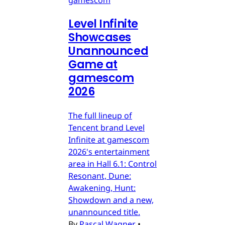
gamescom
Level Infinite
Showcases
Unannounced
Game at
gamescom
2026
The full lineup of
Tencent brand Level
Infinite at gamescom
2026's entertainment
area in Hall 6.1: Control
Resonant, Dune:
Awakening, Hunt:
Showdown and a new,
unannounced title.
By
Pascal Wagner
•