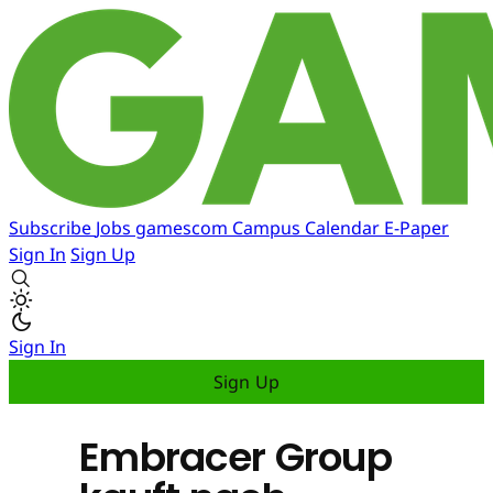
Subscribe
Jobs
gamescom
Campus
Calendar
E-Paper
Sign In
Sign Up
Sign In
Sign Up
Embracer Group