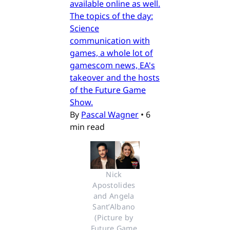
available online as well.
The topics of the day:
Science
communication with
games, a whole lot of
gamescom news, EA's
takeover and the hosts
of the Future Game
Show.
By
Pascal Wagner
•
6
min read
Nick 
Apostolides 
and Angela 
Sant’Albano 
(Picture by 
Future Game 