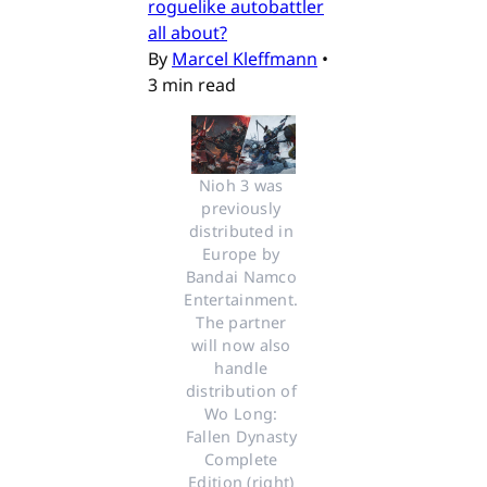
roguelike autobattler
all about?
By
Marcel Kleffmann
•
3 min read
Nioh 3 was 
previously 
distributed in 
Europe by 
Bandai Namco 
Entertainment. 
The partner 
will now also 
handle 
distribution of 
Wo Long: 
Fallen Dynasty 
Complete 
Edition (right) 