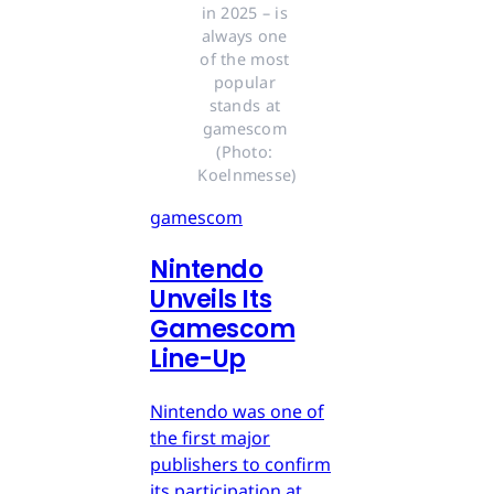
in 2025 – is 
always one 
of the most 
popular 
stands at 
gamescom 
(Photo: 
Koelnmesse)
gamescom
Nintendo
Unveils Its
Gamescom
Line-Up
Nintendo was one of
the first major
publishers to confirm
its participation at