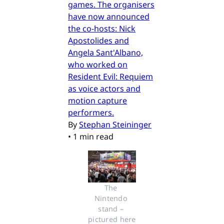
games. The organisers
have now announced
the co-hosts: Nick
Apostolides and
Angela Sant'Albano,
who worked on
Resident Evil: Requiem
as voice actors and
motion capture
performers.
By
Stephan Steininger
•
1 min read
The 
Nintendo 
stand – 
pictured here 