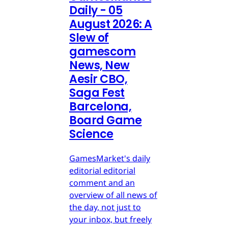
Daily - 05
August 2026: A
Slew of
gamescom
News, New
Aesir CBO,
Saga Fest
Barcelona,
Board Game
Science
GamesMarket's daily
editorial editorial
comment and an
overview of all news of
the day, not just to
your inbox, but freely