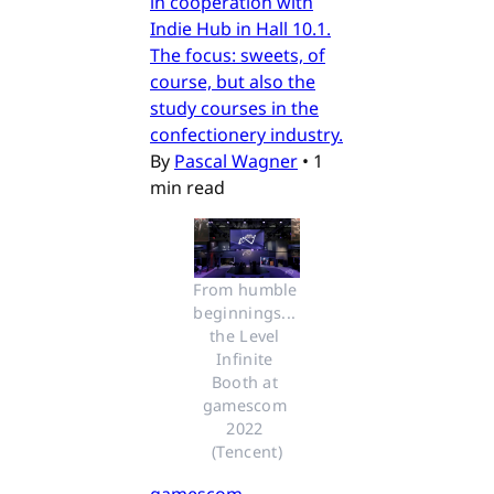
in cooperation with
Indie Hub in Hall 10.1.
The focus: sweets, of
course, but also the
study courses in the
confectionery industry.
By
Pascal Wagner
•
1
min read
From humble 
beginnings... 
the Level 
Infinite 
Booth at 
gamescom 
2022 
(Tencent)