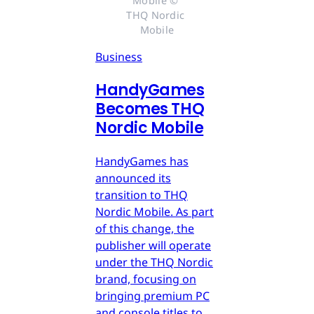
Mobile © 
THQ Nordic 
Mobile
Business
HandyGames
Becomes THQ
Nordic Mobile
HandyGames has
announced its
transition to THQ
Nordic Mobile. As part
of this change, the
publisher will operate
under the THQ Nordic
brand, focusing on
bringing premium PC
and console titles to