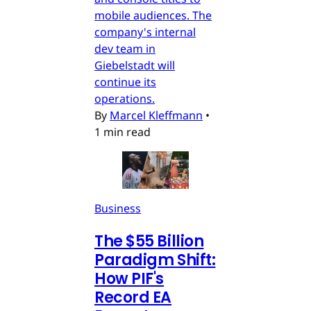
mobile audiences. The
company's internal
dev team in
Giebelstadt will
continue its
operations.
By
Marcel Kleffmann
•
1 min read
Business
The $55 Billion
Paradigm Shift:
How PIF's
Record EA