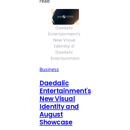
read
Daedalic 
Entertainment's 
New Visual 
Identity © 
Daedalic 
Entertainment
Business
Daedalic
Entertainment's
New Visual
Identity and
August
Showcase