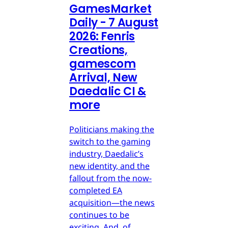
GamesMarket
Daily - 7 August
2026: Fenris
Creations,
gamescom
Arrival, New
Daedalic CI &
more
Politicians making the
switch to the gaming
industry, Daedalic’s
new identity, and the
fallout from the now-
completed EA
acquisition—the news
continues to be
exciting. And, of