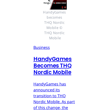
HandyGames 
becomes 
THQ Nordic 
Mobile © 
THQ Nordic 
Mobile
Business
HandyGames
Becomes THQ
Nordic Mobile
HandyGames has
announced its
transition to THQ
Nordic Mobile. As part
of this change, the