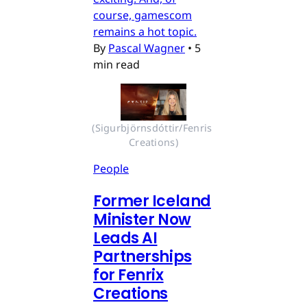
course, gamescom
remains a hot topic.
By
Pascal Wagner
•
5
min read
(Sigurbjörnsdóttir/Fenris 
Creations)
People
Former Iceland
Minister Now
Leads AI
Partnerships
for Fenrix
Creations