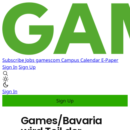
Subscribe
Jobs
gamescom
Campus
Calendar
E-Paper
Sign In
Sign Up
Sign In
Sign Up
Games/Bavaria