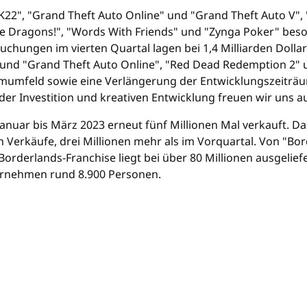
K22", "Grand Theft Auto Online" und "Grand Theft Auto V"
rge Dragons!", "Words With Friends" und "Zynga Poker" beso
chungen im vierten Quartal lagen bei 1,4 Milliarden Doll
und "Grand Theft Auto Online", "Red Dead Redemption 2" un
mumfeld sowie eine Verlängerung der Entwicklungszeiträu
n der Investition und kreativen Entwicklung freuen wir uns a
nuar bis März 2023 erneut fünf Millionen Mal verkauft. Das
 Verkäufe, drei Millionen mehr als im Vorquartal. Von "Bor
Borderlands-Franchise liegt bei über 80 Millionen ausgelief
ternehmen rund 8.900 Personen.