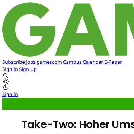
Subscribe
Jobs
gamescom
Campus
Calendar
E-Paper
Sign In
Sign Up
Sign In
Take-Two: Hoher Umsa