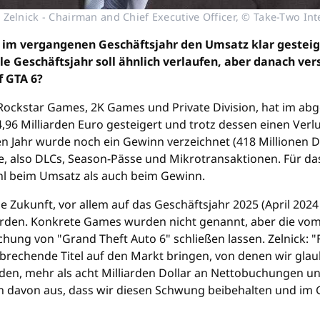
 Zelnick - Chairman and Chief Executive Officer, © Take-Two Int
im vergangenen Geschäftsjahr den Umsatz klar gesteige
lle Geschäftsjahr soll ähnlich verlaufen, aber danach v
f GTA 6?
n Rockstar Games, 2K Games und Private Division, hat im 
4,96 Milliarden Euro gesteigert und trotz dessen einen Verlu
ten Jahr wurde noch ein Gewinn verzeichnet (418 Millionen
e, also DLCs, Season-Pässe und Mikrotransaktionen. Für das
ohl beim Umsatz als auch beim Gewinn.
die Zukunft, vor allem auf das Geschäftsjahr 2025 (April 20
erden. Konkrete Games wurden nicht genannt, aber die vo
lichung von "Grand Theft Auto 6" schließen lassen. Zelnick:
rechende Titel auf den Markt bringen, von denen wir glau
en, mehr als acht Milliarden Dollar an Nettobuchungen und
en davon aus, dass wir diesen Schwung beibehalten und im