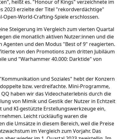
n", heißt es. "Honour of Kings" verzeichnete im
2023 erzielte der Titel "rekordverdächtige"
l-Open-World-Crafting-Spiele erschlossen.
ne Steigerung im Vergleich zum vierten Quartal
iegen die monatlich aktiven Nutzer:innen und die
en Agenten und den Modus "Best of 9" reagierten.
ofitierte von den Promotions zum dritten Jubiläum
bile und "Warhammer 40.000: Darktide" von
 "Kommunikation und Soziales" hebt der Konzern
rdoppelte bzw. verdreifachte. Mini-Programme,
ei QQ haben wir das Videochaterlebnis durch die
ung von Mimik und Gestik der Nutzer in Echtzeit
rt und KI-gestützte Erstellungswerkzeuge ein,
rnehmen. Leicht rückläufig waren die
n die Umsätze in diesem Bereich, weil die Preise
tzwachstum im Vergleich zum Vorjahr. Das
 aber wieder im 1. Quartal 2023 zweistellig. Im