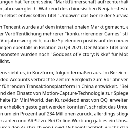
ungen hat Tencent seine "Marktführerschaft aufrechterhalte
 Jahresvergleich. Während des chinesischen Neujahrsfestes 
selbst entwickelten Titel "Undawn" das Genre der Surviva
Tencent wurde auf dem internationalen Markt gemacht, ei
z der Veröffentlichung mehrerer "konkurrierender Games" st
Vorjahresvergleich, da die Spielenden positiv auf den neu
egen ebenfalls in Relation zu Q4 2021. Der Mobile-Titel pr
Ansonsten wurden noch "Goddess of Victory: Nikke" für Mo
icht.
ns sieht es, in Kurzform, folgendermaßen aus. Im Bereich
ideo-Accounts verbrachte Zeit im Vergleich zum Vorjahr ve
er führenden Transaktionsplattform in China entwickelt. "B
 den Einsatz von Motion-Capture-Technologie zur Spiegel
nhalte für Mini World, den Kurzvideodienst von QQ, erweite
 erheblich gesteigert werden konnten", schreibt das Unte
um ein Prozent auf 234 Millionen zurück, allerdings stiege
rzahlen und ARPU zu. Bei Online-Werbung gab es ein Umsa
urch den Ausbruch von Covid-19 beeinträchtigt, wuchs dann