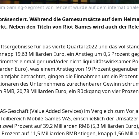
im Gaming-Segment von Tencent wurde auf dem internationalen
 präsentiert. Während die Gamesumsätze auf dem Heimat
kt. Neben den Titeln von Riot Games wird auch der Rel
sergebnisse für das vierte Quartal 2022 und das vollständi
napp 19,63 Milliarden Euro, ein Anstieg um 0,5 Prozent ge
immter einmaliger und/oder nicht liquiditätswirksamer Post
liarden Euro), was einem Anstieg von 19 Prozent gegenüber
esamtjahr betrachtet, gingen die Einnahmen um ein Prozen
 Aktionären des Unternehmens zurechenbarer Gewinn schrum
den RMB, 20,78 Milliarden Euro, ein Rückgang von vier Proz
AS-Geschäft (Value Added Services) im Vergleich zum Vorja
 Teilbereich Mobile Games VAS, einschließlich der Umsatze
 zwei Prozent auf 39,2 Milliarden RMB (5,3 Milliarden Eur
rozent auf 11,5 Milliarden RMB stiegen, knapp 1,56 Millia