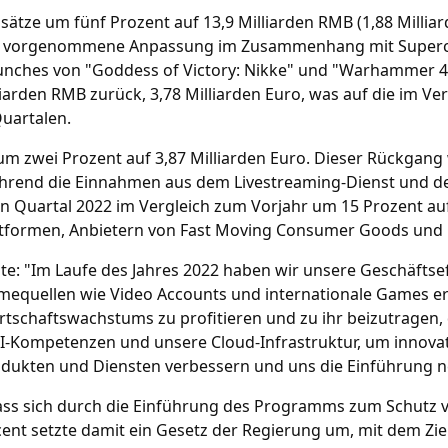
sätze um fünf Prozent auf 13,9 Milliarden RMB (1,88 Milli
021 vorgenommene Anpassung im Zusammenhang mit Superce
unches von "Goddess of Victory: Nikke" und "Warhammer 40
iarden RMB zurück, 3,78 Milliarden Euro, was auf die im V
Quartalen.
m zwei Prozent auf 3,87 Milliarden Euro. Dieser Rückgang
hrend die Einnahmen aus dem Livestreaming-Dienst und d
 Quartal 2022 im Vergleich zum Vorjahr um 15 Prozent auf 
formen, Anbietern von Fast Moving Consumer Goods und G
: "Im Laufe des Jahres 2022 haben wir unsere Geschäftseff
mequellen wie Video Accounts und internationale Games er
rtschaftswachstums zu profitieren und zu ihr beizutragen,
e KI-Kompetenzen und unsere Cloud-Infrastruktur, um innov
dukten und Diensten verbessern und uns die Einführung n
ass sich durch die Einführung des Programms zum Schutz v
ent setzte damit ein Gesetz der Regierung um, mit dem Ziel