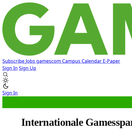
Subscribe
Jobs
gamescom
Campus
Calendar
E-Paper
Sign In
Sign Up
Sign In
Internationale Gamesspar