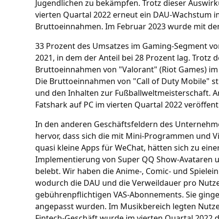
Jugendlichen zu bekämpfen. Trotz dieser Auswirk
vierten Quartal 2022 erneut ein DAU-Wachstum im
Bruttoeinnahmen. Im Februar 2023 wurde mit dem 
33 Prozent des Umsatzes im Gaming-Segment von 
2021, in dem der Anteil bei 28 Prozent lag. Trot
Bruttoeinnahmen von "Valorant" (Riot Games) im 
Die Bruttoeinnahmen von "Call of Duty Mobile" sti
und den Inhalten zur Fußballweltmeisterschaft. 
Fatshark auf PC im vierten Quartal 2022 veröffentl
In den anderen Geschäftsfeldern des Unternehme
hervor, dass sich die mit Mini-Programmen und V
quasi kleine Apps für WeChat, hätten sich zu ein
Implementierung von Super QQ Show-Avataren und
belebt. Wir haben die Anime-, Comic- und Spielei
wodurch die DAU und die Verweildauer pro Nutzer
gebührenpflichtigen VAS-Abonnements. Sie gingen 
angepasst wurden. Im Musikbereich legten Nutze
Fintech-Geschäft wurde im vierten Quartal 2022 d