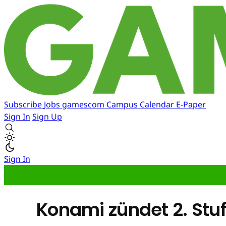
Subscribe
Jobs
gamescom
Campus
Calendar
E-Paper
Sign In
Sign Up
Sign In
Konami zündet 2. Stuf