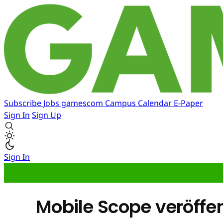
Subscribe
Jobs
gamescom
Campus
Calendar
E-Paper
Sign In
Sign Up
Sign In
Mobile Scope veröffen