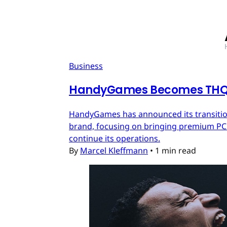
Business
HandyGames Becomes THQ 
HandyGames has announced its transition
brand, focusing on bringing premium PC a
continue its operations.
By
Marcel Kleffmann
•
1 min read