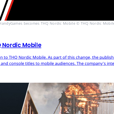
HandyGames becomes THQ Nordic Mobile © THQ Nordic Mobil
Nordic Mobile
 to THQ Nordic Mobile. As part of this change, the publish
nd console titles to mobile audiences. The company's inter