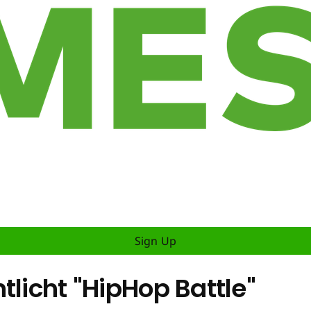
Sign Up
tlicht "HipHop Battle"