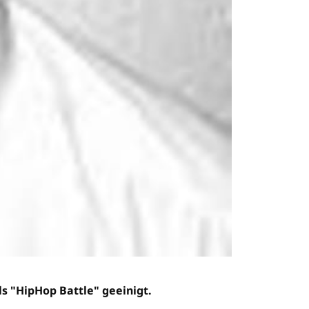
ls "HipHop Battle" geeinigt.