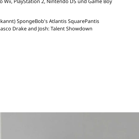
o Wii, PlayStation 2, Nintendo DS und Game Boy
bekannt) SpongeBob's Atlantis SquarePantis
p Fiasco Drake and Josh: Talent Showdown