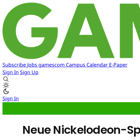
Subscribe
Jobs
gamescom
Campus
Calendar
E-Paper
Sign In
Sign Up
Sign In
Neue Nickelodeon-Sp