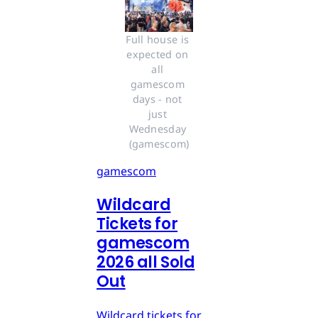
Full house is 
expected on 
all 
gamescom 
days - not 
just 
Wednesday 
(gamescom)
gamescom
Wildcard
Tickets for
gamescom
2026 all Sold
Out
Wildcard tickets for