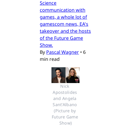
Science
communication with
games, a whole lot of
gamescom news, EA's
takeover and the hosts
of the Future Game
Show.
By
Pascal Wagner
•
6
min read
Nick 
Apostolides 
and Angela 
Sant’Albano 
(Picture by 
Future Game 
Show)