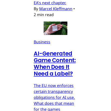
EA's next chapter.
By
Marcel Kleffmann
•
2 min read
Business
AI-Generated
Game Content:
When Does It
Need a Label?
The EU now enforces
certain transparency
obligations for AI use.
What does that mean
for the games