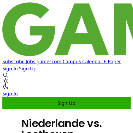
Subscribe
Jobs
gamescom
Campus
Calendar
E-Paper
Sign In
Sign Up
Sign In
Sign Up
Niederlande vs.