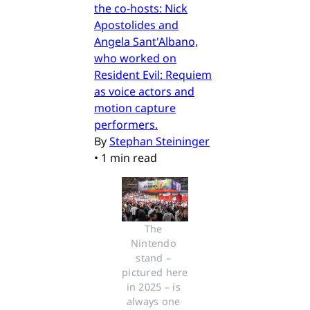
the co-hosts: Nick
Apostolides and
Angela Sant'Albano,
who worked on
Resident Evil: Requiem
as voice actors and
motion capture
performers.
By
Stephan Steininger
•
1 min read
The 
Nintendo 
stand – 
pictured here 
in 2025 – is 
always one 