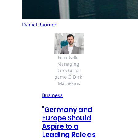
Daniel Raumer
Felix Falk, 
Managing 
Director of 
game © Dirk 
Mathesius
Business
"Germany and
Europe Should
Aspire to a
Leading Role as