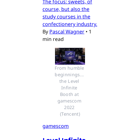
The focus: sweets, of
course, but also the
study courses in the
confectionery industry.
By
Pascal Wagner
•
1
min read
From humble 
beginnings... 
the Level 
Infinite 
Booth at 
gamescom 
2022 
(Tencent)
gamescom