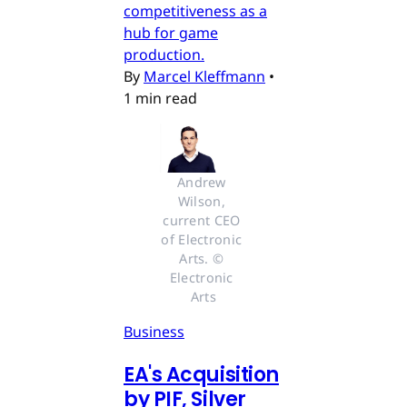
competitiveness as a
hub for game
production.
By
Marcel Kleffmann
•
1 min read
Andrew 
Wilson, 
current CEO 
of Electronic 
Arts. © 
Electronic 
Arts
Business
EA's Acquisition
by PIF, Silver