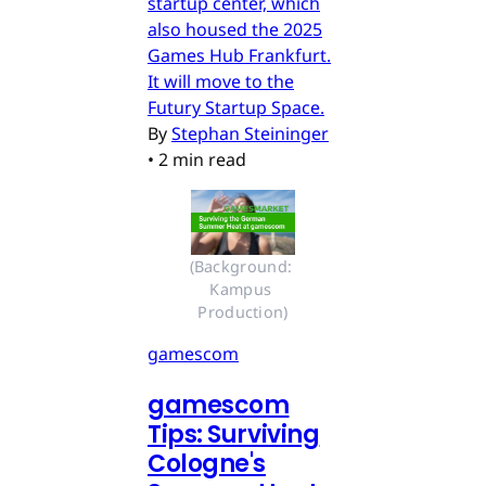
startup center, which
also housed the 2025
Games Hub Frankfurt.
It will move to the
Futury Startup Space.
By
Stephan Steininger
•
2 min read
(Background: 
Kampus 
Production)
gamescom
gamescom
Tips: Surviving
Cologne's