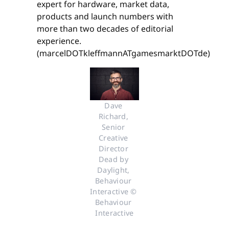
expert for hardware, market data,
products and launch numbers with
more than two decades of editorial
experience.
(marcelDOTkleffmannATgamesmarktDOTde)
Dave 
Richard, 
Senior 
Creative 
Director 
Dead by 
Daylight, 
Behaviour 
Interactive © 
Behaviour 
Interactive