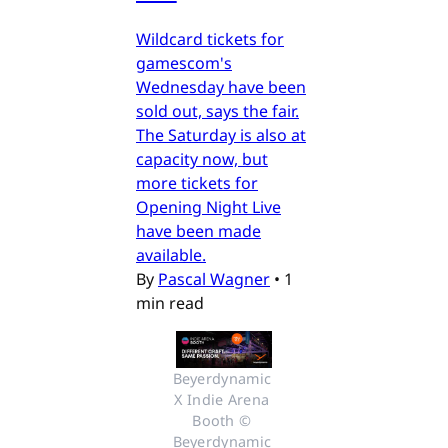
Wildcard tickets for
gamescom's
Wednesday have been
sold out, says the fair.
The Saturday is also at
capacity now, but
more tickets for
Opening Night Live
have been made
available.
By
Pascal Wagner
•
1
min read
Beyerdynamic 
X Indie Arena 
Booth © 
Beyerdynamic 