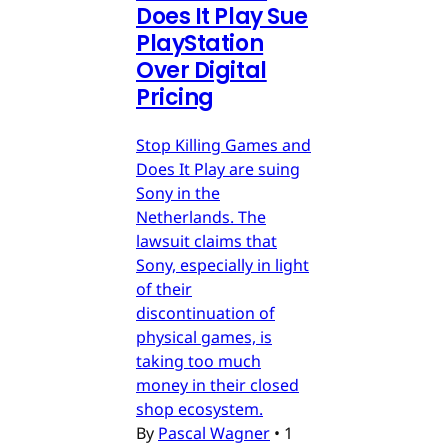
Does It Play Sue
PlayStation
Over Digital
Pricing
Stop Killing Games and
Does It Play are suing
Sony in the
Netherlands. The
lawsuit claims that
Sony, especially in light
of their
discontinuation of
physical games, is
taking too much
money in their closed
shop ecosystem.
By
Pascal Wagner
•
1