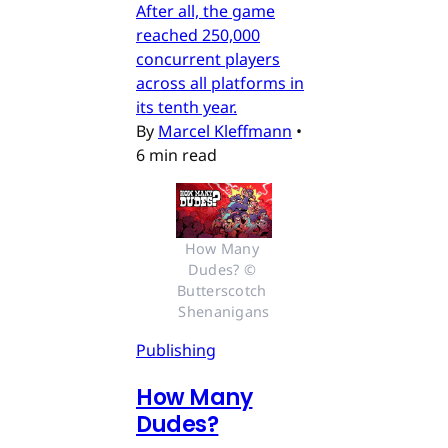
After all, the game
reached 250,000
concurrent players
across all platforms in
its tenth year.
By
Marcel Kleffmann
•
6 min read
How Many 
Dudes? © 
Butterscotch 
Shenanigans
Publishing
How Many
Dudes?