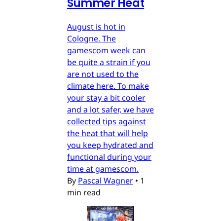
Summer Heat
August is hot in
Cologne. The
gamescom week can
be quite a strain if you
are not used to the
climate here. To make
your stay a bit cooler
and a lot safer, we have
collected tips against
the heat that will help
you keep hydrated and
functional during your
time at gamescom.
By
Pascal Wagner
•
1
min read