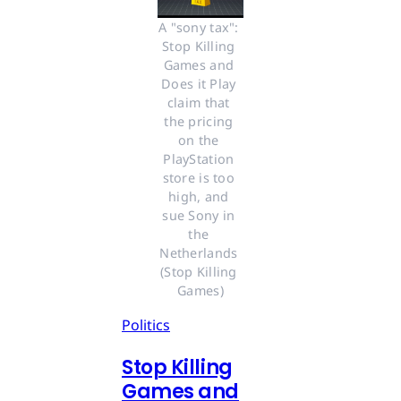
A "sony tax": 
Stop Killing 
Games and 
Does it Play 
claim that 
the pricing 
on the 
PlayStation 
store is too 
high, and 
sue Sony in 
the 
Netherlands 
(Stop Killing 
Games)
Politics
Stop Killing
Games and