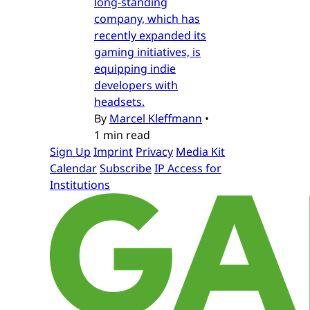
long-standing
company, which has
recently expanded its
gaming initiatives, is
equipping indie
developers with
headsets.
By
Marcel Kleffmann
•
1 min read
Sign Up
Imprint
Privacy
Media Kit
Calendar
Subscribe
IP Access for
Institutions