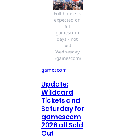
Full house is 
expected on 
all 
gamescom 
days - not 
just 
Wednesday 
(gamescom)
gamescom
Update:
Wildcard
Tickets and
Saturday for
gamescom
2026 all Sold
Out