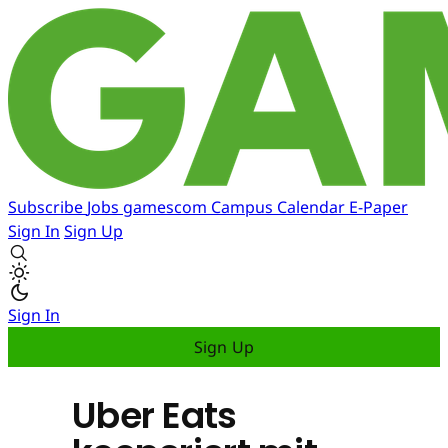
Subscribe
Jobs
gamescom
Campus
Calendar
E-Paper
Sign In
Sign Up
Sign In
Sign Up
Uber Eats