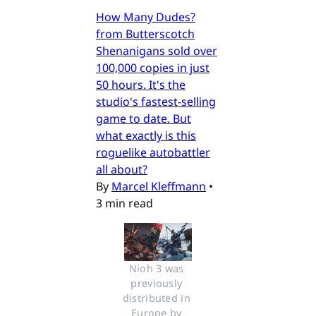
How Many Dudes?
from Butterscotch
Shenanigans sold over
100,000 copies in just
50 hours. It's the
studio's fastest-selling
game to date. But
what exactly is this
roguelike autobattler
all about?
By
Marcel Kleffmann
•
3 min read
Nioh 3 was 
previously 
distributed in 
Europe by 