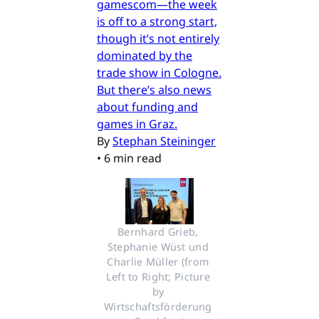
gamescom—the week
is off to a strong start,
though it’s not entirely
dominated by the
trade show in Cologne.
But there’s also news
about funding and
games in Graz.
By
Stephan Steininger
•
6 min read
Bernhard Grieb, 
Stephanie Wüst und 
Charlie Müller (from 
Left to Right; Picture 
by 
Wirtschaftsförderung 