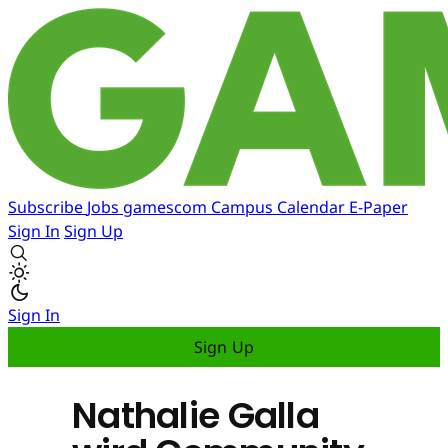
Subscribe
Jobs
gamescom
Campus
Calendar
E-Paper
Sign In
Sign Up
Sign In
Sign Up
Nathalie Galla