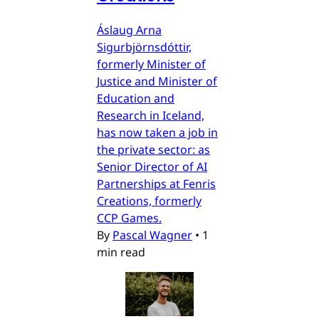
Áslaug Arna
Sigurbjörnsdóttir,
formerly Minister of
Justice and Minister of
Education and
Research in Iceland,
has now taken a job in
the private sector: as
Senior Director of AI
Partnerships at Fenris
Creations, formerly
CCP Games.
By
Pascal Wagner
•
1
min read