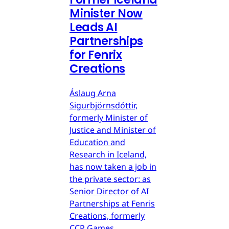
Minister Now
Leads AI
Partnerships
for Fenrix
Creations
Áslaug Arna
Sigurbjörnsdóttir,
formerly Minister of
Justice and Minister of
Education and
Research in Iceland,
has now taken a job in
the private sector: as
Senior Director of AI
Partnerships at Fenris
Creations, formerly
CCP Games.