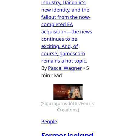
industry, Daedalic’s
new identity, and the
fallout from the now-
completed EA
acquisition—the news
continues to be
exciting. And, of
course, gamescom
remains a hot topic.
By
Pascal Wagner
•
5
min read
(Sigurbjörnsdóttir/Fenris 
Creations)
People
Former Iceland