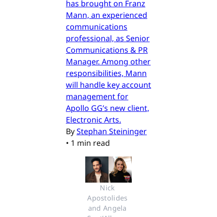
has brought on Franz
Mann, an experienced
communications
professional, as Senior
Communications & PR
Manager. Among other
responsibilities, Mann
will handle key account
management for
Apollo GG’s new client,
Electronic Arts.
By
Stephan Steininger
•
1 min read
Nick 
Apostolides 
and Angela 