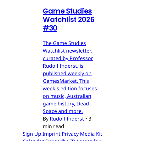
Game Studies
Watchlist 2026
#30
The Game Studies
Watchlist newsletter,
curated by Professor
Rudolf Inderst, is
published weekly on
GamesMarket. This
week's edition focuses
on music, Australian
game history, Dead
Space and more.
By
Rudolf Inderst
•
3
min read
Sign Up
Imprint
Privacy
Media Kit