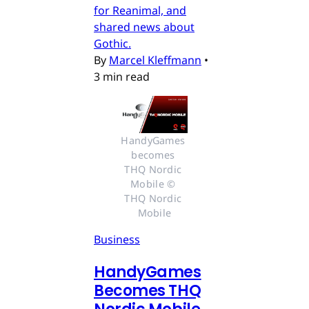
for Reanimal, and
shared news about
Gothic.
By
Marcel Kleffmann
•
3 min read
HandyGames 
becomes 
THQ Nordic 
Mobile © 
THQ Nordic 
Mobile
Business
HandyGames
Becomes THQ