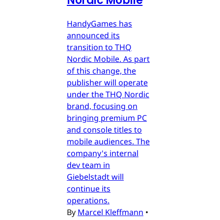
Nordic Mobile
HandyGames has
announced its
transition to THQ
Nordic Mobile. As part
of this change, the
publisher will operate
under the THQ Nordic
brand, focusing on
bringing premium PC
and console titles to
mobile audiences. The
company's internal
dev team in
Giebelstadt will
continue its
operations.
By
Marcel Kleffmann
•