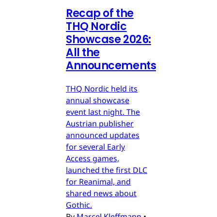
Recap of the
THQ Nordic
Showcase 2026:
All the
Announcements
THQ Nordic held its
annual showcase
event last night. The
Austrian publisher
announced updates
for several Early
Access games,
launched the first DLC
for Reanimal, and
shared news about
Gothic.
By
Marcel Kleffmann
•