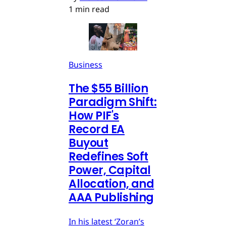
1 min read
Business
The $55 Billion
Paradigm Shift:
How PIF's
Record EA
Buyout
Redefines Soft
Power, Capital
Allocation, and
AAA Publishing
In his latest ‘Zoran’s