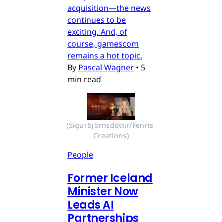
acquisition—the news
continues to be
exciting. And, of
course, gamescom
remains a hot topic.
By
Pascal Wagner
•
5
min read
(Sigurbjörnsdóttir/Fenris 
Creations)
People
Former Iceland
Minister Now
Leads AI
Partnerships