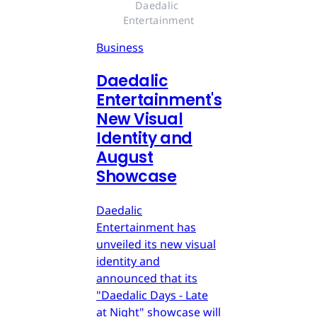
Daedalic 
Entertainment
Business
Daedalic
Entertainment's
New Visual
Identity and
August
Showcase
Daedalic
Entertainment has
unveiled its new visual
identity and
announced that its
"Daedalic Days - Late
at Night" showcase will