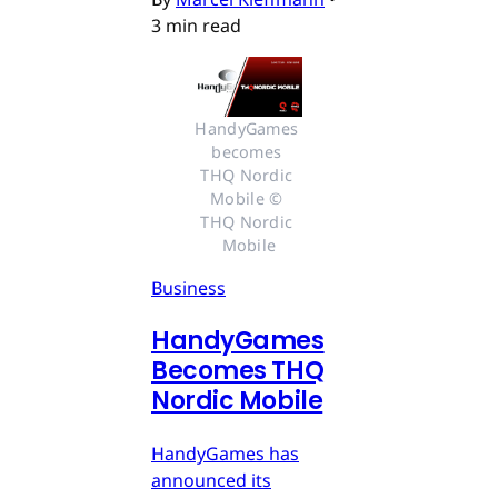
3 min read
HandyGames 
becomes 
THQ Nordic 
Mobile © 
THQ Nordic 
Mobile
Business
HandyGames
Becomes THQ
Nordic Mobile
HandyGames has
announced its