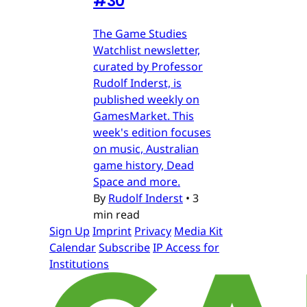
#30
The Game Studies
Watchlist newsletter,
curated by Professor
Rudolf Inderst, is
published weekly on
GamesMarket. This
week's edition focuses
on music, Australian
game history, Dead
Space and more.
By
Rudolf Inderst
•
3
min read
Sign Up
Imprint
Privacy
Media Kit
Calendar
Subscribe
IP Access for
Institutions