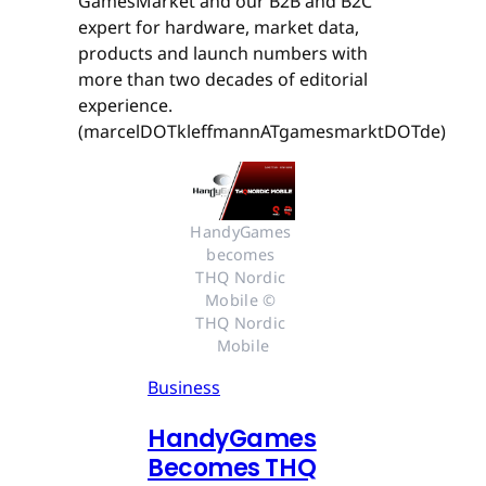
GamesMarket and our B2B and B2C
expert for hardware, market data,
products and launch numbers with
more than two decades of editorial
experience.
(marcelDOTkleffmannATgamesmarktDOTde)
HandyGames 
becomes 
THQ Nordic 
Mobile © 
THQ Nordic 
Mobile
Business
HandyGames
Becomes THQ