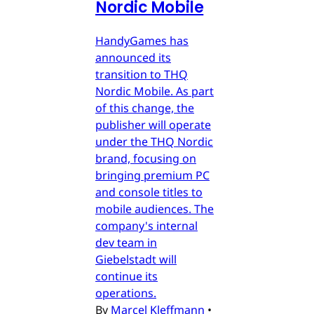
Nordic Mobile
HandyGames has
announced its
transition to THQ
Nordic Mobile. As part
of this change, the
publisher will operate
under the THQ Nordic
brand, focusing on
bringing premium PC
and console titles to
mobile audiences. The
company's internal
dev team in
Giebelstadt will
continue its
operations.
By
Marcel Kleffmann
•