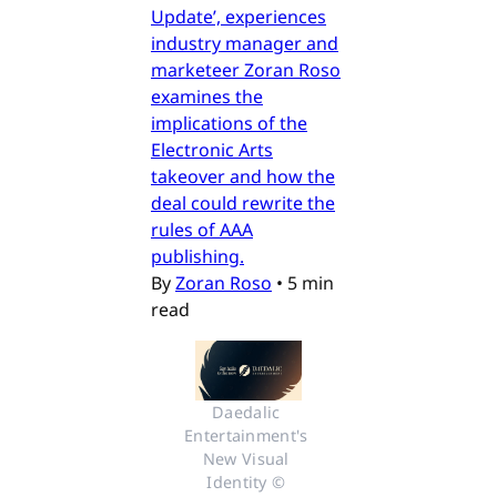
Update’, experiences
industry manager and
marketeer Zoran Roso
examines the
implications of the
Electronic Arts
takeover and how the
deal could rewrite the
rules of AAA
publishing.
By
Zoran Roso
•
5 min
read
Daedalic 
Entertainment's 
New Visual 
Identity © 