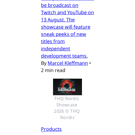
be broadcast on
Twitch and YouTube on
13 August. The
showcase will feature
sneak peeks of new
titles from
independent
development teams.
By
Marcel Kleffmann
•
2 min read
THQ Nordic 
Showcase 
2026 © THQ 
Nordic
Products