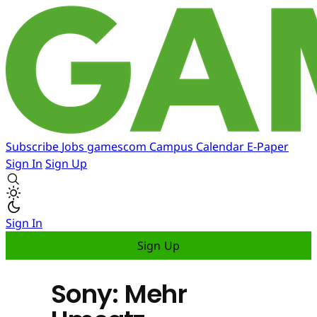
Subscribe
Jobs
gamescom
Campus
Calendar
E-Paper
Sign In
Sign Up
Sign In
Sign Up
Sony: Mehr