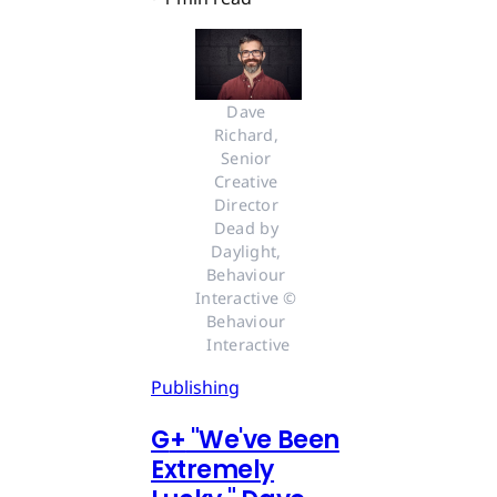
Dave 
Richard, 
Senior 
Creative 
Director 
Dead by 
Daylight, 
Behaviour 
Interactive © 
Behaviour 
Interactive
Publishing
G
+
"We've Been
Extremely