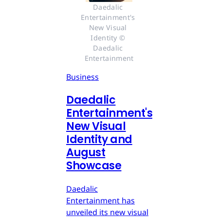
Daedalic 
Entertainment's 
New Visual 
Identity © 
Daedalic 
Entertainment
Business
Daedalic
Entertainment's
New Visual
Identity and
August
Showcase
Daedalic
Entertainment has
unveiled its new visual