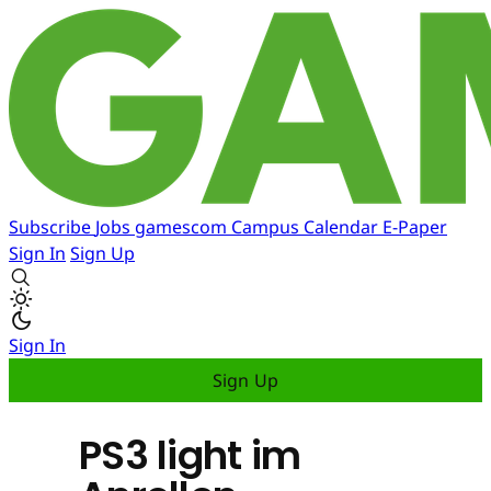
Subscribe
Jobs
gamescom
Campus
Calendar
E-Paper
Sign In
Sign Up
Sign In
Sign Up
PS3 light im