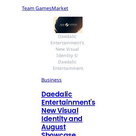
Team GamesMarket
Daedalic 
Entertainment's 
New Visual 
Identity © 
Daedalic 
Entertainment
Business
Daedalic
Entertainment's
New Visual
Identity and
August
Showcase