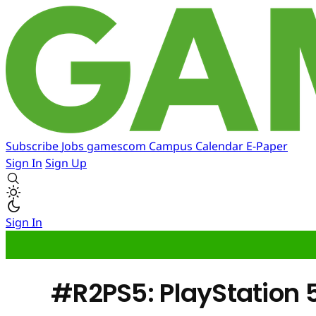
Subscribe
Jobs
gamescom
Campus
Calendar
E-Paper
Sign In
Sign Up
Sign In
#R2PS5: PlayStation 5