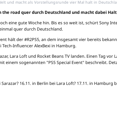
elt und macht als Vorstellungsrunde vier Mal halt in Deutschla
on the road quer durch Deutschland und macht dabei Halt
och eine gute Woche hin. Bis es so weit ist, schürt Sony Inte
 einmal quer durch Deutschland.
vent hält der #R2PS5, an dem insgesamt vier bereits bekan
i Tech-Influencer AlexBexi in Hamburg.
razar, Lara Loft und Rocket Beans TV landen. Einen Tag vo
mit einem sogenannten "PS5 Special Event" beschreibt. Deta
i Sarazar? 16.11. in Berlin bei Lara Loft? 17.11. in Hamburg 