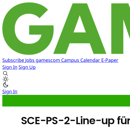
Subscribe
Jobs
gamescom
Campus
Calendar
E-Paper
Sign In
Sign Up
Sign In
SCE-PS-2-Line-up für