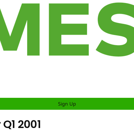
Sign Up
 Q1 2001