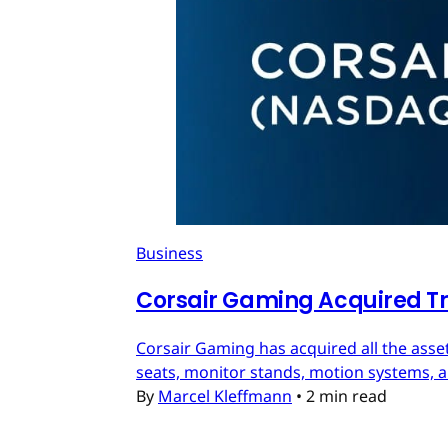
Business
Corsair Gaming Acquired T
Corsair Gaming has acquired all the asset
seats, monitor stands, motion systems, an
By
Marcel Kleffmann
•
2 min read