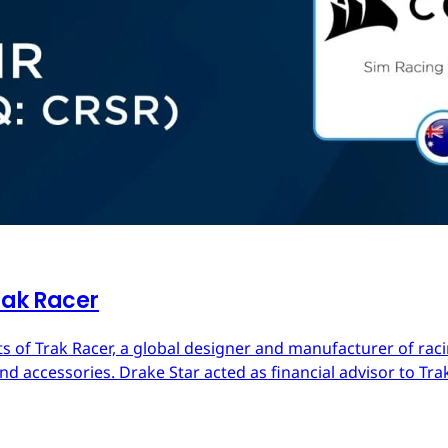
rak Racer
s of Trak Racer, a global designer and manufacturer of raci
d accessories. Drake Star acted as financial advisor to Trak