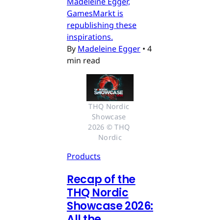
Madeleine Egger,
GamesMarkt is
republishing these
inspirations.
By
Madeleine Egger
•
4
min read
THQ Nordic 
Showcase 
2026 © THQ 
Nordic
Products
Recap of the
THQ Nordic
Showcase 2026:
All the