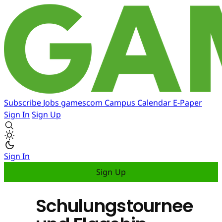
Subscribe
Jobs
gamescom
Campus
Calendar
E-Paper
Sign In
Sign Up
Sign In
Sign Up
Schulungstournee