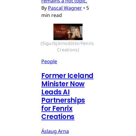
remains a hot topic.
By
Pascal Wagner
•
5
min read
(Sigurbjörnsdóttir/Fenris 
Creations)
People
Former Iceland
Minister Now
Leads AI
Partnerships
for Fenrix
Creations
Áslaug Arna