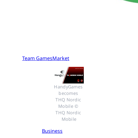
Team GamesMarket
HandyGames 
becomes 
THQ Nordic 
Mobile © 
THQ Nordic 
Mobile
Business