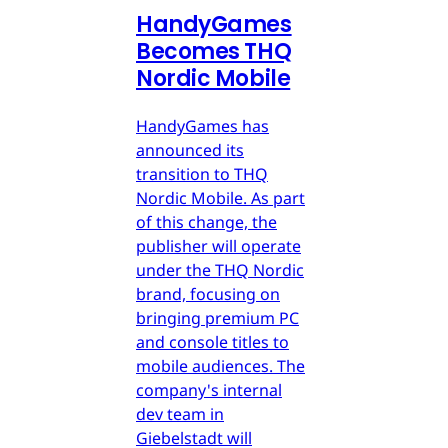
HandyGames
Becomes THQ
Nordic Mobile
HandyGames has
announced its
transition to THQ
Nordic Mobile. As part
of this change, the
publisher will operate
under the THQ Nordic
brand, focusing on
bringing premium PC
and console titles to
mobile audiences. The
company's internal
dev team in
Giebelstadt will