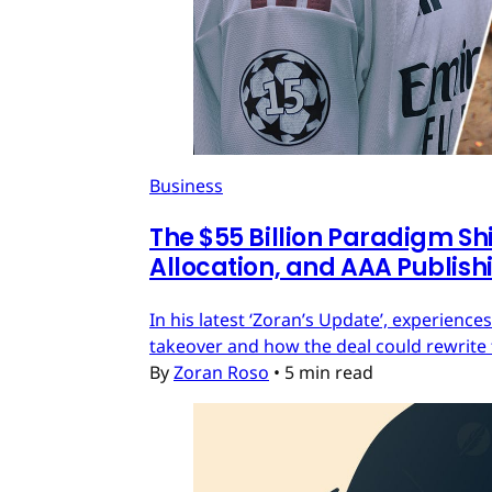
Business
The $55 Billion Paradigm Shi
Allocation, and AAA Publish
In his latest ‘Zoran’s Update’, experien
takeover and how the deal could rewrite 
By
Zoran Roso
•
5 min read