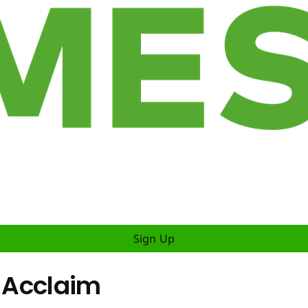
Sign Up
r Acclaim