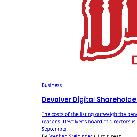
Business
Devolver Digital Shareholde
The costs of the listing outweigh the ben
reasons, Devolver’s board of directors is 
September.
By
Stephan Steininger
•
1 min read