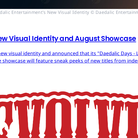
dalic Entertainment's New Visual Identity © Daedalic Entertain
ew Visual Identity and August Showcase
ew visual identity and announced that its "Daedalic Days - 
 showcase will feature sneak peeks of new titles from in