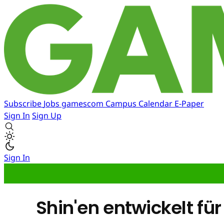
Subscribe
Jobs
gamescom
Campus
Calendar
E-Paper
Sign In
Sign Up
Sign In
Shin'en entwickelt fü