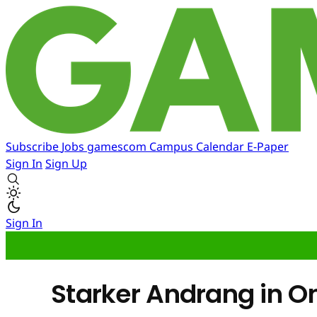
Subscribe
Jobs
gamescom
Campus
Calendar
E-Paper
Sign In
Sign Up
Sign In
Starker Andrang in O