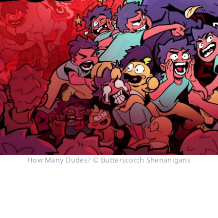
How Many Dudes? © Butterscotch Shenanigans