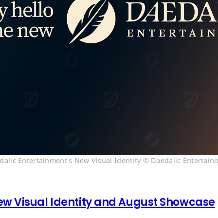
dalic Entertainment's New Visual Identity © Daedalic Entertain
ew Visual Identity and August Showcase