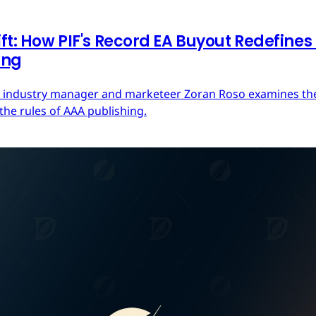
ft: How PIF's Record EA Buyout Redefines
ing
ces industry manager and marketeer Zoran Roso examines the 
the rules of AAA publishing.