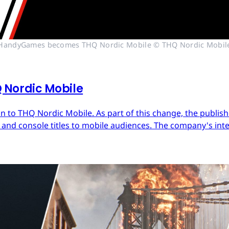
HandyGames becomes THQ Nordic Mobile © THQ Nordic Mobil
Nordic Mobile
 to THQ Nordic Mobile. As part of this change, the publish
nd console titles to mobile audiences. The company's inter