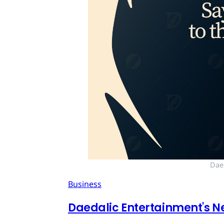
Dae
Business
Daedalic Entertainment's N