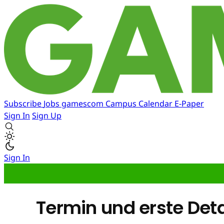
Subscribe
Jobs
gamescom
Campus
Calendar
E-Paper
Sign In
Sign Up
Sign In
Termin und erste Deta