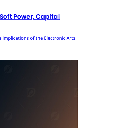
 Soft Power, Capital
implications of the Electronic Arts