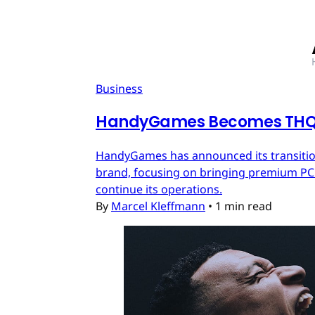
Business
HandyGames Becomes THQ 
HandyGames has announced its transition
brand, focusing on bringing premium PC a
continue its operations.
By
Marcel Kleffmann
•
1 min read