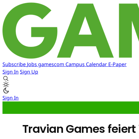
Subscribe
Jobs
gamescom
Campus
Calendar
E-Paper
Sign In
Sign Up
Sign In
Travian Games feiert