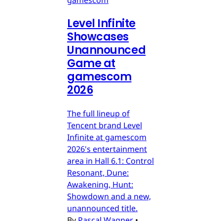
gamescom
Level Infinite
Showcases
Unannounced
Game at
gamescom
2026
The full lineup of
Tencent brand Level
Infinite at gamescom
2026's entertainment
area in Hall 6.1: Control
Resonant, Dune:
Awakening, Hunt:
Showdown and a new,
unannounced title.
By
Pascal Wagner
•