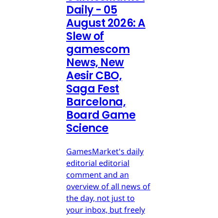
Daily - 05
August 2026: A
Slew of
gamescom
News, New
Aesir CBO,
Saga Fest
Barcelona,
Board Game
Science
GamesMarket's daily
editorial editorial
comment and an
overview of all news of
the day, not just to
your inbox, but freely