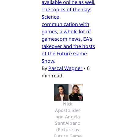
available online as well.
The topics of the day:
Science
communication with
games, a whole lot of
gamescom news, EA's
takeover and the hosts
of the Future Game
Show.
By
Pascal Wagner
•
6
min read
Nick 
Apostolides 
and Angela 
Sant’Albano 
(Picture by 
Future Game 