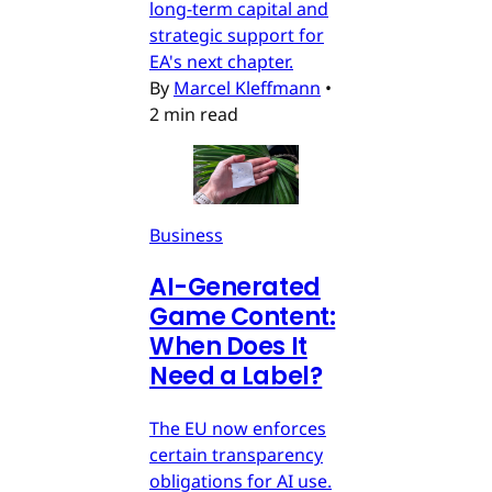
long-term capital and
strategic support for
EA's next chapter.
By
Marcel Kleffmann
•
2 min read
Business
AI-Generated
Game Content:
When Does It
Need a Label?
The EU now enforces
certain transparency
obligations for AI use.