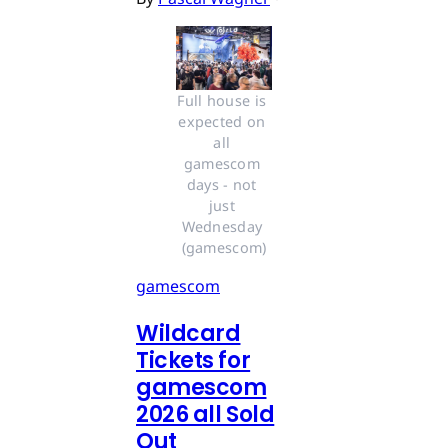
Full house is 
expected on 
all 
gamescom 
days - not 
just 
Wednesday 
(gamescom)
gamescom
Wildcard
Tickets for
gamescom
2026 all Sold
Out