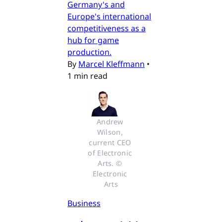
Germany's and
Europe's international
competitiveness as a
hub for game
production.
By
Marcel Kleffmann
•
1 min read
Andrew 
Wilson, 
current CEO 
of Electronic 
Arts. © 
Electronic 
Arts
Business