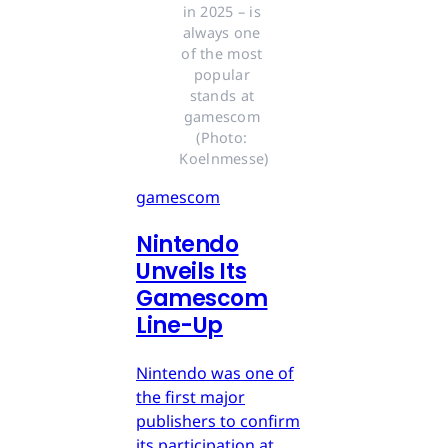
in 2025 – is 
always one 
of the most 
popular 
stands at 
gamescom 
(Photo: 
Koelnmesse)
gamescom
Nintendo
Unveils Its
Gamescom
Line-Up
Nintendo was one of
the first major
publishers to confirm
its participation at