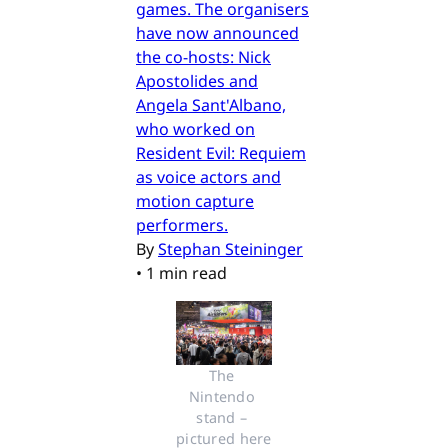
games. The organisers
have now announced
the co-hosts: Nick
Apostolides and
Angela Sant'Albano,
who worked on
Resident Evil: Requiem
as voice actors and
motion capture
performers.
By
Stephan Steininger
•
1 min read
The 
Nintendo 
stand – 
pictured here 