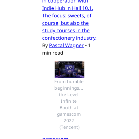
in cooperation with
Indie Hub in Hall 10.1.
The focus: sweets, of
course, but also the
study courses in the
confectionery industry.
By
Pascal Wagner
•
1
min read
From humble 
beginnings... 
the Level 
Infinite 
Booth at 
gamescom 
2022 
(Tencent)