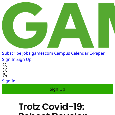
Subscribe
Jobs
gamescom
Campus
Calendar
E-Paper
Sign In
Sign Up
Sign In
Sign Up
Trotz Covid-19: