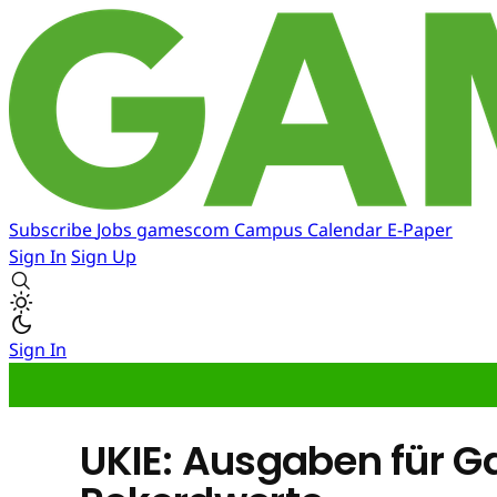
Subscribe
Jobs
gamescom
Campus
Calendar
E-Paper
Sign In
Sign Up
Sign In
UKIE: Ausgaben für 