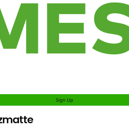
Sign Up
nzmatte