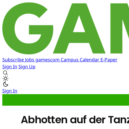
Subscribe
Jobs
gamescom
Campus
Calendar
E-Paper
Sign In
Sign Up
Sign In
Abhotten auf der Ta