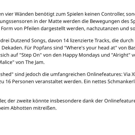
n vier Wänden benötigt zum Spielen keinen Controller, son
ungssensoren in der Matte werden die Bewegungen des Spiel
 Form von Pfeilen dargestellt werden, nachzutanzen und s
drei Dutzend Songs, davon 14 lizenzierte Tracks, die durch
ekaden. Für Popfans sind "Where's your head at" von Bas
sich auf "Step On" von den Happy Mondays und "Alright" vo
alice" von The Jam.
ashed" sind jedoch die umfangreichen Onlinefeatures: Via 
 zu 16 Personen veranstaltet werden. Ein nettes Schmanker
ller, der zweite könnte insbesondere dank der Onlinefeature
beim Abhotten mitreißen.