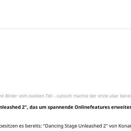
ne Bilder vom zweiten Teil - optisch machte der erste aber ber
nleashed 2", das um spannende Onlinefeatures erweite
e besitzen es bereits: "Dancing Stage Unleashed 2" von Kon