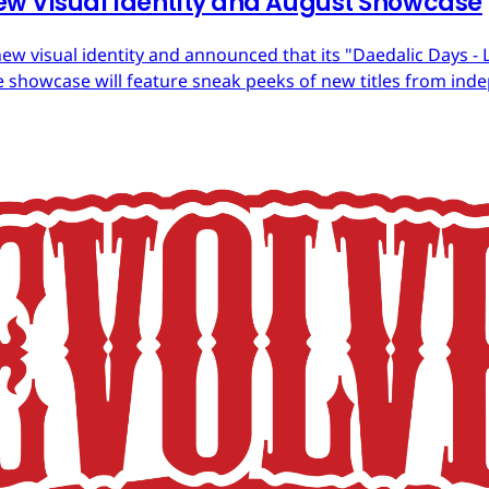
ew Visual Identity and August Showcase
ew visual identity and announced that its "Daedalic Days - 
 showcase will feature sneak peeks of new titles from in