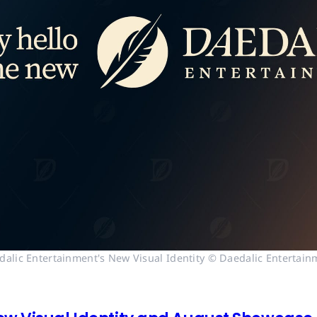
dalic Entertainment's New Visual Identity © Daedalic Entertain