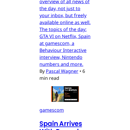
overview of all news of
the day, not just to
your inbox, but freely
available online as well.
The topics of the day:
GTA VI on Netflix, Spain
at gamescom, a
Behaviour Interactive
interview, Nintendo
numbers and more.
By
Pascal Wagner
•
6
min read
gamescom
Spain Arrives