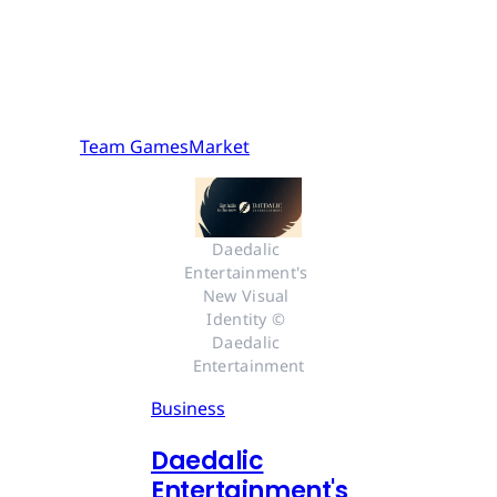
Team GamesMarket
Daedalic 
Entertainment's 
New Visual 
Identity © 
Daedalic 
Entertainment
Business
Daedalic
Entertainment's