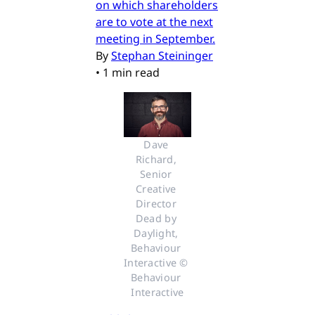
on which shareholders
are to vote at the next
meeting in September.
By
Stephan Steininger
•
1 min read
Dave 
Richard, 
Senior 
Creative 
Director 
Dead by 
Daylight, 
Behaviour 
Interactive © 
Behaviour 
Interactive