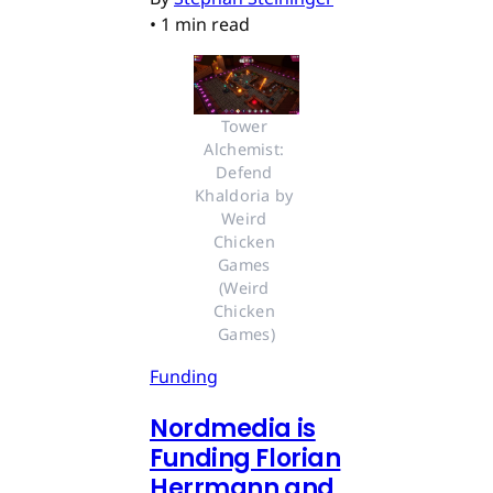
•
1 min read
Tower 
Alchemist: 
Defend 
Khaldoria by 
Weird 
Chicken 
Games 
(Weird 
Chicken 
Games)
Funding
Nordmedia is
Funding Florian
Herrmann and