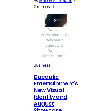
By
Marcel Kleffmann
•
2 min read
Daedalic 
Entertainment's 
New Visual 
Identity © 
Daedalic 
Entertainment
Business
Daedalic
Entertainment's
New Visual
Identity and
August
Showcase