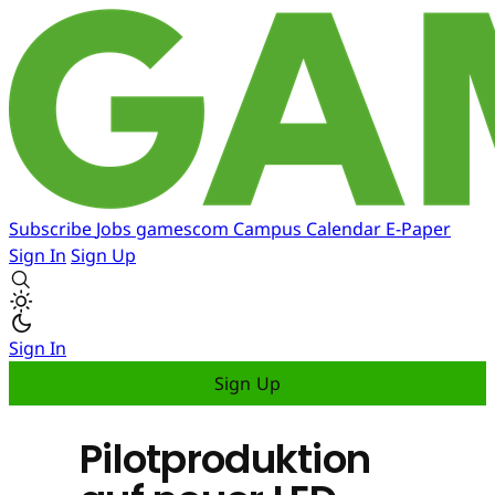
Subscribe
Jobs
gamescom
Campus
Calendar
E-Paper
Sign In
Sign Up
Sign In
Sign Up
Pilotproduktion