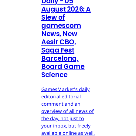
Daily - 05
August 2026: A
Slew of
gamescom
News, New
Aesir CBO,
Saga Fest
Barcelona,
Board Game
Science
GamesMarket's daily
editorial editorial
comment and an
overview of all news of
the day, not just to
your inbox, but freely
available online as well.