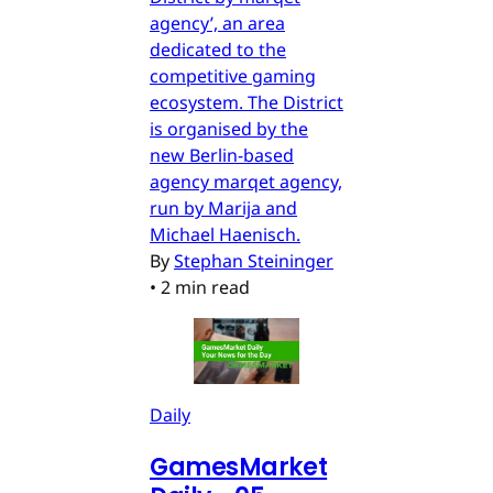
agency’, an area
dedicated to the
competitive gaming
ecosystem. The District
is organised by the
new Berlin-based
agency marqet agency,
run by Marija and
Michael Haenisch.
By
Stephan Steininger
•
2 min read
Daily
GamesMarket