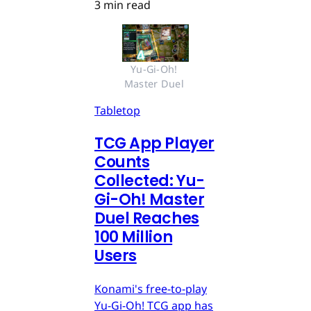
3 min read
Yu-Gi-Oh! 
Master Duel 
Tabletop
TCG App Player
Counts
Collected: Yu-
Gi-Oh! Master
Duel Reaches
100 Million
Users
Konami's free-to-play
Yu-Gi-Oh! TCG app has