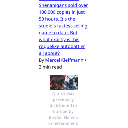
Shenanigans sold over
100,000 copies in just
50 hours. It's the
studio's fastest-selling
game to date. But
what exactly is this
roguelike autobattler
all about?
By
Marcel Kleffmann
•
3 min read
Nioh 3 was 
previously 
distributed in 
Europe by 
Bandai Namco 
Entertainment. 