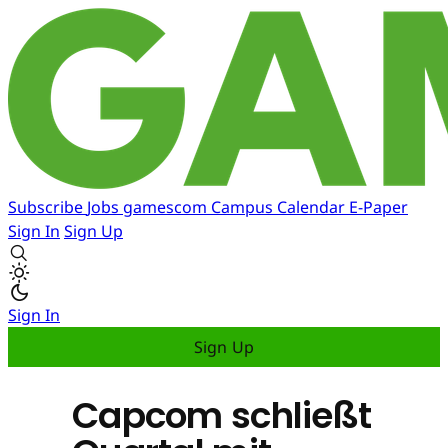
Subscribe
Jobs
gamescom
Campus
Calendar
E-Paper
Sign In
Sign Up
Sign In
Sign Up
Capcom schließt