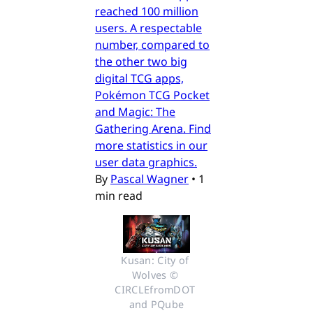
reached 100 million
users. A respectable
number, compared to
the other two big
digital TCG apps,
Pokémon TCG Pocket
and Magic: The
Gathering Arena. Find
more statistics in our
user data graphics.
By
Pascal Wagner
•
1
min read
Kusan: City of 
Wolves © 
CIRCLEfromDOT 
and PQube