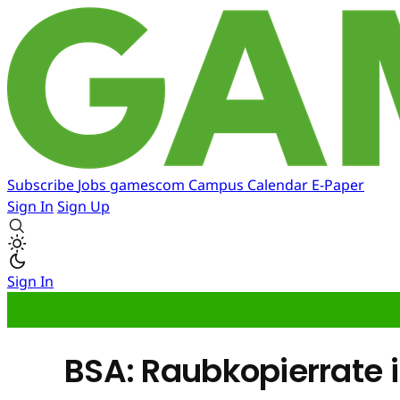
Subscribe
Jobs
gamescom
Campus
Calendar
E-Paper
Sign In
Sign Up
Sign In
BSA: Raubkopierrate 