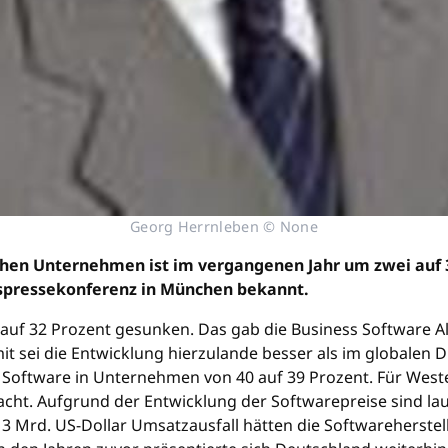
Georg Herrnleben © None
schen Unternehmen ist im vergangenen Jahr um zwei auf 
espressekonferenz in München bekannt.
4 auf 32 Prozent gesunken. Das gab die Business Software A
 sei die Entwicklung hierzulande besser als im globalen D
er Software in Unternehmen von 40 auf 39 Prozent. Für West
ht. Aufgrund der Entwicklung der Softwarepreise sind lau
13 Mrd. US-Dollar Umsatzausfall hätten die Softwareherstel