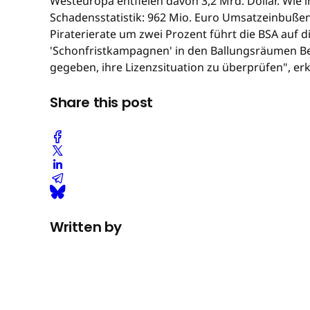
Westeuropa entfielen davon 3,2 Mrd. Dollar. Wie i
Schadensstatistik: 962 Mio. Euro Umsatzeinbuße
Piraterierate um zwei Prozent führt die BSA auf d
'Schonfristkampagnen' in den Ballungsräumen B
gegeben, ihre Lizenzsituation zu überprüfen", e
Share this post
Written by