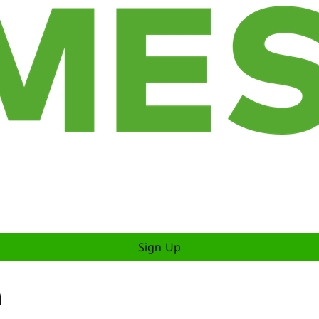
Sign Up
h