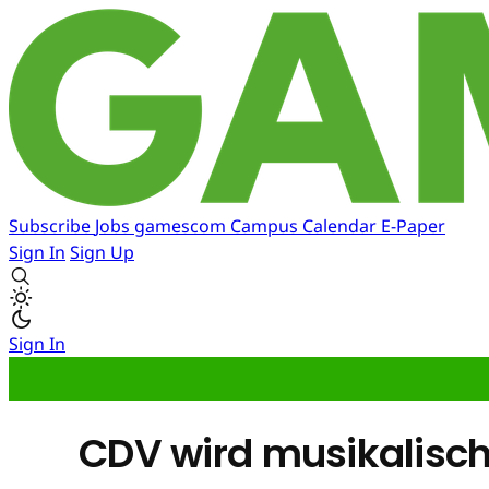
Subscribe
Jobs
gamescom
Campus
Calendar
E-Paper
Sign In
Sign Up
Sign In
CDV wird musikalisc